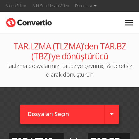
Video Editor
Add Subtitles to Video
Daha fazla
TAR.LZMA (TLZMA)'den TAR.BZ
(TBZ)'ye dönüştürücü
tar.lzma dosyalarınızı tar.bz'ye çevrimiçi & ücretsiz
olarak dönüştürün
Dosyaları Seçin