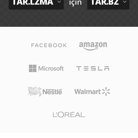
TAR.LZMA
TAR.BZ
için