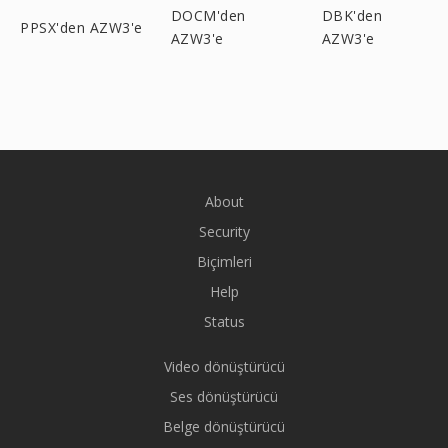
DOCM'den
DBK'den
PPSX'den AZW3'e
AZW3'e
AZW3'e
About
Security
Biçimleri
Help
Status
Video dönüştürücü
Ses dönüştürücü
Belge dönüştürücü