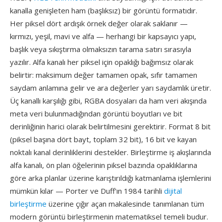
kanalla genişleten ham (başlıksız) bir görüntü formatıdır.
Her piksel dört ardışık örnek değer olarak saklanır —
kırmızı, yeşil, mavi ve alfa — herhangi bir kapsayıcı yapı,
başlık veya sıkıştırma olmaksızın tarama satırı sırasıyla
yazılır. Alfa kanalı her piksel için opaklığı bağımsız olarak
belirtir: maksimum değer tamamen opak, sıfır tamamen
saydam anlamına gelir ve ara değerler yarı saydamlık üretir.
Üç kanallı karşılığı gibi, RGBA dosyaları da ham veri akışında
meta veri bulunmadığından görüntü boyutları ve bit
derinliğinin harici olarak belirtilmesini gerektirir. Format 8 bit
(piksel başına dört bayt, toplam 32 bit), 16 bit ve kayan
noktalı kanal derinliklerini destekler. Birleştirme iş akışlarında
alfa kanalı, ön plan öğelerinin piksel bazında opaklıklarına
göre arka planlar üzerine karıştırıldığı katmanlama işlemlerini
mümkün kılar — Porter ve Duff'ın 1984 tarihli
dijital
birleştirme
üzerine çığır açan makalesinde tanımlanan tüm
modern görüntü birleştirmenin matematiksel temeli budur.