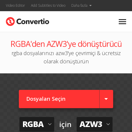
Video Editor
Add Subtitles to Video
Daha fazla
RGBA'den AZW3'ye dönüştürücü
rgba dosyalarınızı azw3'ye çevrimiçi & ücretsiz
olarak dönüştürün
Dosyaları Seçin
RGBA
AZW3
için