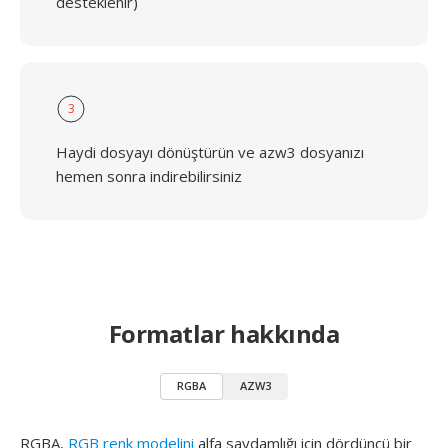
desteklenir)
3
Haydi dosyayı dönüştürün ve azw3 dosyanızı
hemen sonra indirebilirsiniz
Formatlar hakkında
RGBA
AZW3
RGBA,
RGB renk modelini
alfa saydamlığı için dördüncü bir