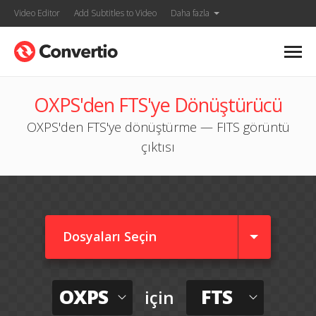
Video Editor
Add Subtitles to Video
Daha fazla
OXPS'den FTS'ye Dönüştürücü
OXPS'den FTS'ye dönüştürme — FITS görüntü
çıktısı
Dosyaları Seçin
OXPS
FTS
için