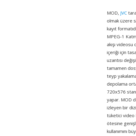
MOD,
JVC
tara
olmak üzere sa
kayıt formatı
MPEG-1 Katman
akışı videosu
içeriği için t
uzantısı değiş
tamamen dosya 
teyp yakalama 
depolama orta
720x576 standa
yapar. MOD dosy
izleyen bir diz
tüketici vide
ötesine geniş
kullanımını bü