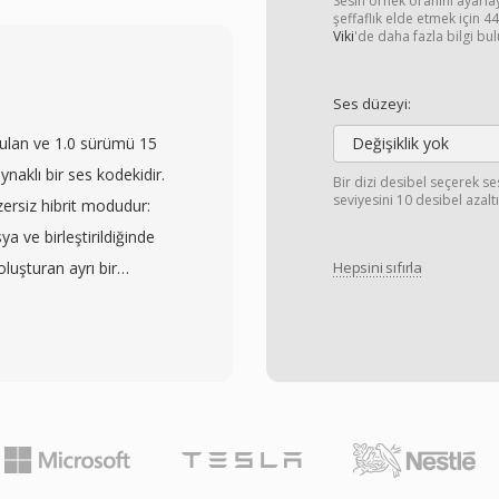
ceği — bazen yalnızca
Sesin örnek oranını ayarl
şeffaflık elde etmek için 
anlamına gelir. JVC,
Viki
'de daha fazla bilgi bul
mamen dosya tabanlı iş
arlamış ve kullanıcıların
Ses düzeyi:
bilgisayar erişimi için
ulan ve 1.0 sürümü 15
Değişiklik yok
kayıt yapmasını
aklı bir ses kodekidir.
Bir dizi desibel seçerek se
eya PAL için 720x576
seviyesini 10 desibel azaltı
ersiz hibrit modudur:
litesi için yeterli bit
a ve birleştirildiğinde
cihazında klip bilgisi,
oluşturan ayrı bir
Hepsini sıfırla
zleyen bir dizin yapısı
ihtiyaç duyan kullanıcılar
 Panasonic ve Canon da
isteyenler her ikisini de
MOD formatını
ve 32 bit kayan noktaya
esine genişletmiştir.
nekleme hızlarıyla işler
39;un yeni prodüksiyon
içeriği de dahil olmak
 olsa da, format
af kayıpsız modda
ı video kamera nesline
utun yüzde 40 ila