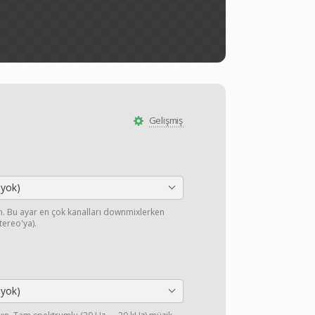
Gelişmiş
 yok)
yın. Bu ayar en çok kanalları downmixlerken
stereo'ya).
 yok)