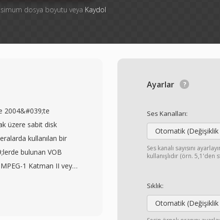
aksimum dosya boyutu veya
Kaydol
Ayarlar
kle 2004&#039;te
Ses Kanalları:
ak üzere sabit disk
Otomatik (Değişiklik
ralarda kullanılan bir
Ses kanalı sayısını ayarla
9;lerde bulunan VOB
kullanışlıdır (örn. 5,1'den 
e MPEG-1 Katman II veya
zünürlüklü MPEG-2
Sıklık:
verisine bu benzerlik,
Otomatik (Değişiklik
i için tasarlanmış