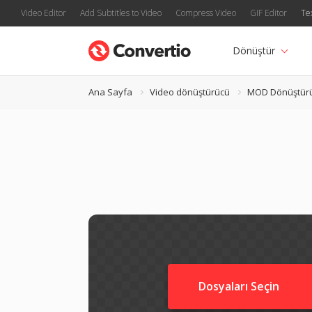
Video Editor
Add Subtitles to Video
Compress Video
GIF Editor
Te
Dönüştür
Ana Sayfa
Video dönüştürücü
MOD Dönüştür
Dosyaları Seçin