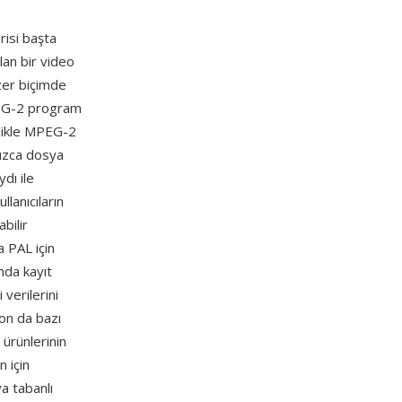
risi başta
lan bir video
zer biçimde
PEG-2 program
llikle MPEG-2
nızca dosya
dı ile
lanıcıların
bilir
 PAL için
nda kayıt
 verilerini
on da bazı
ürünlerinin
 için
a tabanlı