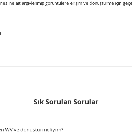
esline ait arşivlenmiş görüntülere erişim ve dönüştürme için geçerl
4
Sık Sorulan Sorular
n WV'ye dönüştürmeliyim?