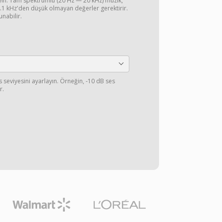
ayın. Tam spektrumlu (20 Hz — 20 kHz) müzik,
44.1 kHz'den düşük olmayan değerler gerektirir.
unabilir.
s seviyesini ayarlayın. Örneğin, -10 dB ses
r.