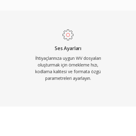
türme için geçerliliğini
 ve belirli
 Sonraki sürümlerde çok
lemeyi önemli ölçüde
ansı altında dağıtılır ve
başka araca entegre
i, gömülü cue
Ses Ayarları
ılığıyla zengin üst veri
İhtiyaçlarınıza uygun WV dosyaları
inin bile organizasyon
oluşturmak için örnekleme hızı,
kodlama kalitesi ve formata özgü
parametreleri ayarlayın.