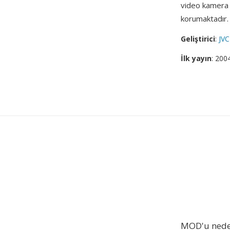
video kamera n
korumaktadır.
Geliştirici
:
JVC
İlk yayın
: 200
MOD'u nede