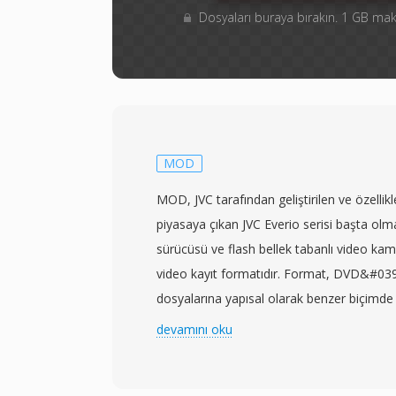
Dosyaları buraya bırakın. 1 GB m
MOD
MOD, JVC tarafından geliştirilen ve özelli
piyasaya çıkan JVC Everio serisi başta olm
sürücüsü ve flash bellek tabanlı video kame
video kayıt formatıdır. Format, DVD&#03
dosyalarına yapısal olarak benzer biçimd
Dolby Digital sesiyle birlikte standart çö
devamını oku
program akışı videosu depolar. DVD-Video 
MOD dosyalarının genellikle MPEG-2 içeriğ