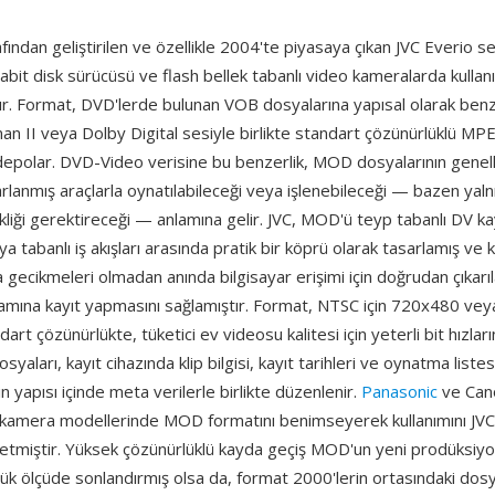
fından geliştirilen ve özellikle 2004'te piyasaya çıkan JVC Everio se
bit disk sürücüsü ve flash bellek tabanlı video kameralarda kullanı
dır. Format, DVD'lerde bulunan VOB dosyalarına yapısal olarak ben
 II veya Dolby Digital sesiyle birlikte standart çözünürlüklü M
 depolar. DVD-Video verisine bu benzerlik, MOD dosyalarının gene
asarlanmış araçlarla oynatılabileceği veya işlenebileceği — bazen yal
ikliği gerektireceği — anlamına gelir. JVC, MOD'ü teyp tabanlı DV kay
tabanlı iş akışları arasında pratik bir köprü olarak tasarlamış ve kul
gecikmeleri olmadan anında bilgisayar erişimi için doğrudan çıkarıla
mına kayıt yapmasını sağlamıştır. Format, NTSC için 720x480 veya
rt çözünürlükte, tüketici ev videosu kalitesi için yeterli bit hızları
aları, kayıt cihazında klip bilgisi, kayıt tarihleri ve oynatma listesi
in yapısı içinde meta verilerle birlikte düzenlenir.
Panasonic
ve Can
o kamera modellerinde MOD formatını benimseyerek kullanımını JVC 
letmiştir. Yüksek çözünürlüklü kayda geçiş MOD'un yeni prodüksiyon
yük ölçüde sonlandırmış olsa da, format 2000'lerin ortasındaki dosy