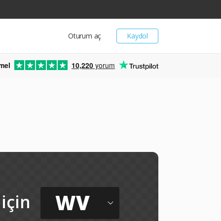
Oturum aç
Kaydol
mel
10,220
yorum
WV
için