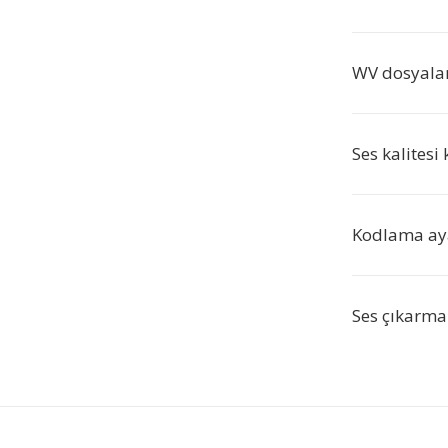
WV dosyalar
Ses kalites
Kodlama aya
Ses çıkarma