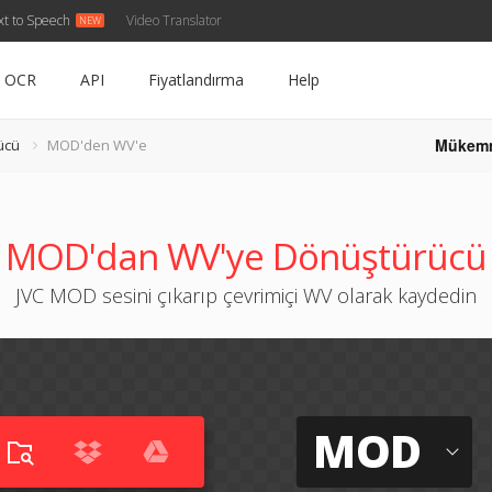
xt to Speech
Video Translator
OCR
API
Fiyatlandırma
Help
Mükem
ücü
MOD'den WV'e
MOD'dan WV'ye Dönüştürücü
JVC MOD sesini çıkarıp çevrimiçi WV olarak kaydedin
MOD