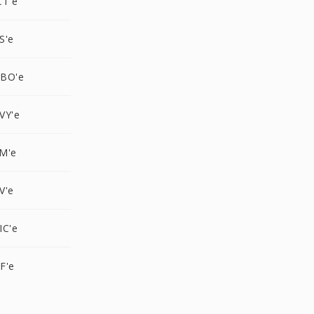
CT'e
S'e
GBO'e
VY'e
M'e
V'e
IC'e
F'e