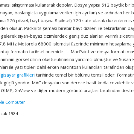
ması sıkıştırması kullanarak depolar. Dosya yapısı 512 baytlik bir b
lmayan, baslangicta uygulama verileri için ayrilan) ve ardından her b
şına 576 piksel, bayt başına 8 piksel) 720 satır olarak duzenlenmis sı
den olusur. PackBits şeması birebir bayt dizileri ile tekrarlanan bayt
 gelerek siyah-beyaz cizimlerdeki geniş düz alanları verimli sikistiri
7,8 MHz Motorola 68000 islemcisi üzerinde minimum hesaplama y
antajı formatın tarihsel onemidir — MacPaint ve dosya formatı m
laniminin görsel dilinin olusturulmasina yardımcı olmuştur ve Susan K
arı ile yazı tipleri dahil erken Macintosh kullancilari tarafından olu
lgisayar grafikleri
tarihinde temel bir bölümü temsil eder. Formatın a
ik güçlü yondur: MAC dosyaları son derece basit kodla cozulebilir 
GIMP, XnView ve diğer modern görüntü araçları tarafından destek
ple Computer
Ocak 1984