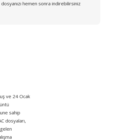
dosyanızı hemen sonra indirebilirsiniz
uş ve 24 Ocak
rüntü
zune sahip
AC dosyaları,
 gelen
alışma