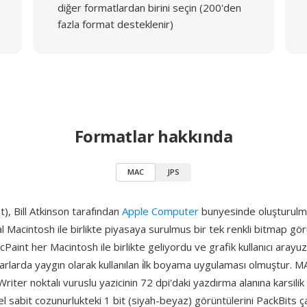
diğer formatlardan birini seçin (200'den
fazla format desteklenir)
Formatlar hakkında
MAC
JPS
, Bill Atkinson tarafından
Apple Computer
bunyesinde oluşturulm
al Macintosh ile birlikte piyasaya surulmus bir tek renkli bitmap gö
cPaint her Macintosh ile birlikte geliyordu ve grafik kullanıcı arayu
ayarlarda yaygın olarak kullanılan i̇lk boyama uygulaması olmuştur. M
Writer noktalı vuruslu yazicinin 72 dpi'daki yazdırma alanına karsilik
 sabit cozunurlukteki 1 bit (siyah-beyaz) görüntülerini PackBits ç