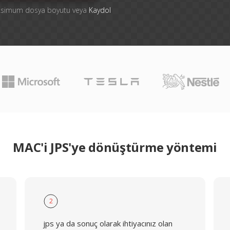
aksimum dosya boyutu veya
Kaydol
MAC'i JPS'ye dönüştürme yöntemi
2
jps ya da sonuç olarak ihtiyacınız olan