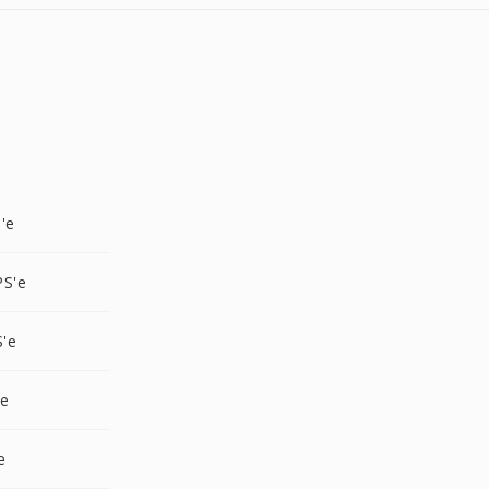
'e
PS'e
S'e
'e
e