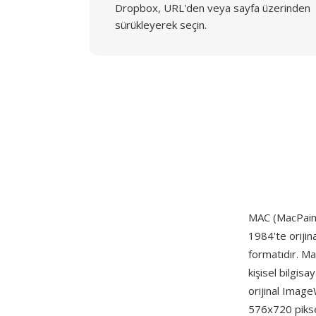
Dropbox, URL'den veya sayfa üzerinden
sürükleyerek seçin.
MAC (MacPaint)
1984'te orijin
formatıdır. Ma
kişisel bilgis
orijinal Image
576x720 piksel