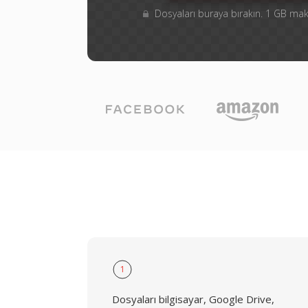
Dosyaları buraya bırakın. 1 GB m
1
Dosyaları bilgisayar, Google Drive,