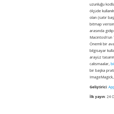
uzunluğu kodla
ölçüde kullanı
olan (satır ba
bitmap verisin
arasında gidip
Macintosh'un 
Önemli bir av
bilgisayar kul
arayüz tasarıml
calismaalar,
bi
bir başka prat
ImageMagick, 
Geliştirici
:
Ap
İlk yayın
: 24 