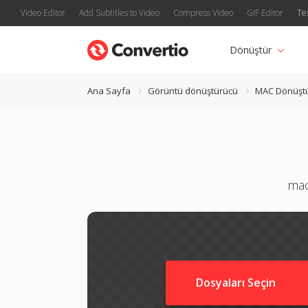
Video Editor
Add Subtitles to Video
Compress Video
GIF Editor
Te
Dönüştür
Ana Sayfa
Görüntü dönüştürücü
MAC Dönüşt
mac
Dosyaları Seçin