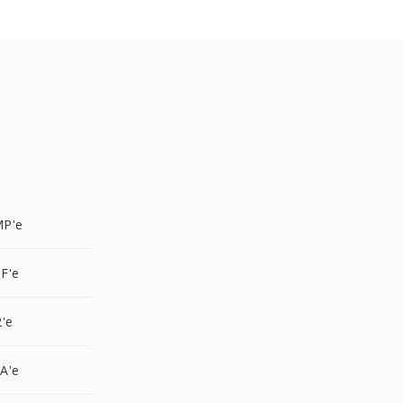
MP'e
F'e
'e
A'e