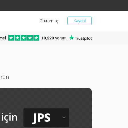
Oturum aç
Kaydol
mel
10,220
yorum
ürün
JPS
için