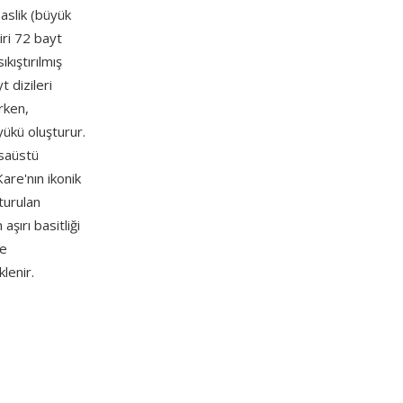
aslik (büyük
iri 72 bayt
kıştırılmış
 dizileri
rken,
ükü oluşturur.
asaüstü
are'nın ikonik
şturulan
şırı basitliği
ve
lenir.