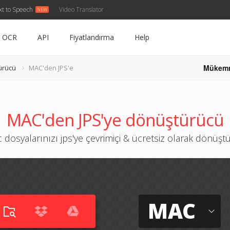
xt to Speech
Video Translator
OCR
API
Fiyatlandırma
Help
Mükem
ürücü
MAC'den JPS'e
MAC'den JPS'ye dönüştürücü
 dosyalarınızı jps'ye çevrimiçi & ücretsiz olarak dönüşt
MAC