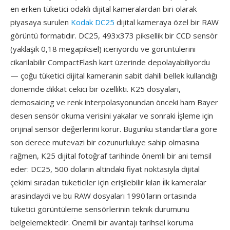
en erken tüketici odaklı dijital kameralardan biri olarak
piyasaya surulen
Kodak DC25
dijital kameraya özel bir RAW
görüntü formatıdır. DC25, 493x373 piksellik bir CCD sensör
(yaklaşık 0,18 megapiksel) iceriyordu ve görüntülerini
cikarilabilir CompactFlash kart üzerinde depolayabiliyordu
— çoğu tüketici dijital kameranin sabit dahili bellek kullandığı
donemde dikkat cekici bir ozellikti. K25 dosyaları,
demosaicing ve renk interpolasyonundan önceki ham Bayer
desen sensör okuma verisini yakalar ve sonraki i̇şleme için
orijinal sensör değerlerini korur. Bugunku standartlara göre
son derece mutevazi bir cozunurluluye sahip olmasına
rağmen, K25 dijital fotoğraf tarihinde önemli bir ani temsil
eder: DC25, 500 dolarin altindaki fiyat noktasiyla dijital
çekimi sıradan tuketiciler için erişilebilir kılan i̇lk kameralar
arasindaydi ve bu RAW dosyaları 1990'ların ortasinda
tüketici görüntüleme sensörlerinin teknik durumunu
belgelemektedir. Önemli bir avantajı tarihsel koruma