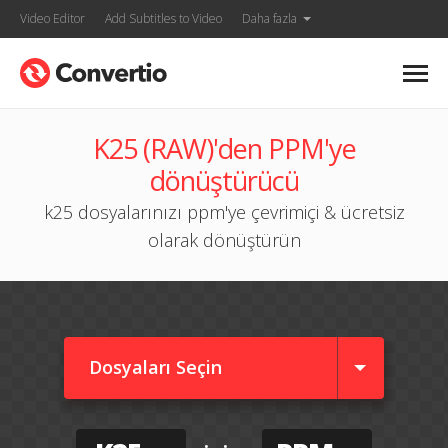
Video Editor
Add Subtitles to Video
Daha fazla
K25 (RAW)'den PPM'ye
dönüştürücü
k25 dosyalarınızı ppm'ye çevrimiçi & ücretsiz
olarak dönüştürün
Dosyaları Seçin