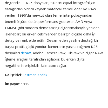
degeridir — K25 dosyaları, tüketici dijital fotografciligin
safagindan birincil kaynak materyali temsil eder ve RAW
veriler, 1996'da mevcut olan temel interpolasyondan
önemli ölçüde üstün performans gosteren AHD veya
LMMSE gibi modern demosaicing algoritmalariyla yeniden
islenebilir; bu erken cekimlerden belirgin ölçüde daha i̇yi
detay ve renk elde edilir. Devam eden yazılım desteği bir
başka pratik güçlü yondur: kameranin yasina rağmen K25
dosyaları
dcraw
, Adobe Camera Raw, LibRaw ve diğer RAW
i̇şleme araçları tarafından açılabilir; bu erken dijital
negatiflerin erişilebilir kalmasını sağlar.
Geliştirici
:
Eastman Kodak
İlk yayın
: 1996