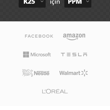
K25
PPM
için