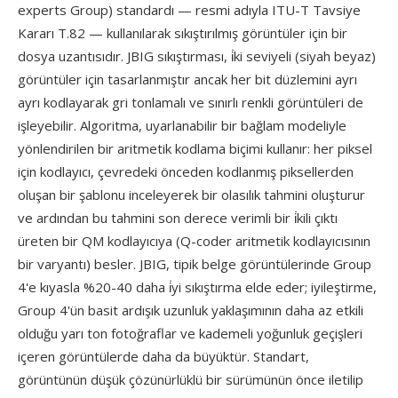
experts Group) standardı — resmi adıyla ITU-T Tavsiye
Kararı T.82 — kullanılarak sıkıştırılmış görüntüler için bir
dosya uzantısıdır. JBIG sıkıştırması, i̇ki seviyeli (siyah beyaz)
görüntüler için tasarlanmıştır ancak her bit düzlemini ayrı
ayrı kodlayarak gri tonlamalı ve sınırlı renkli görüntüleri de
işleyebilir. Algoritma, uyarlanabilir bir bağlam modeliyle
yönlendirilen bir aritmetik kodlama biçimi kullanır: her piksel
için kodlayıcı, çevredeki önceden kodlanmış piksellerden
oluşan bir şablonu inceleyerek bir olasılık tahmini oluşturur
ve ardından bu tahmini son derece verimli bir i̇kili çıktı
üreten bir QM kodlayıcıya (Q-coder aritmetik kodlayıcısının
bir varyantı) besler. JBIG, tipik belge görüntülerinde Group
4'e kıyasla %20-40 daha i̇yi sıkıştırma elde eder; iyileştirme,
Group 4'ün basit ardışık uzunluk yaklaşımının daha az etkili
olduğu yarı ton fotoğraflar ve kademeli yoğunluk geçişleri
içeren görüntülerde daha da büyüktür. Standart,
görüntünün düşük çözünürlüklü bir sürümünün önce iletilip