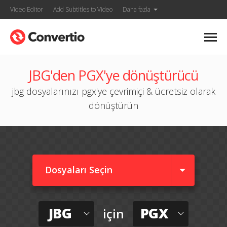
Video Editor
Add Subtitles to Video
Daha fazla
JBG'den PGX'ye dönüştürücü
jbg dosyalarınızı pgx'ye çevrimiçi & ücretsiz olarak
dönüştürün
Dosyaları Seçin
JBG
PGX
için