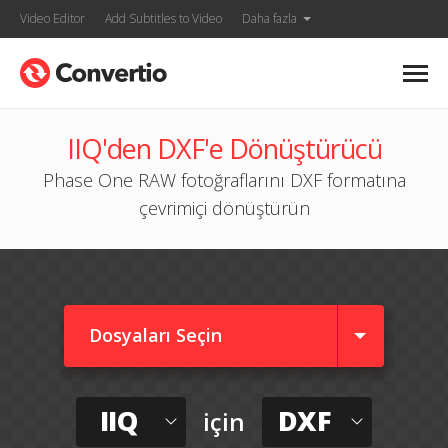
Video Editor
Add Subtitles to Video
Daha fazla
IIQ'den DXF'e Dönüştürücü
Phase One RAW fotoğraflarını DXF formatına
çevrimiçi dönüştürün
Dosyaları Seçin
IIQ
DXF
için