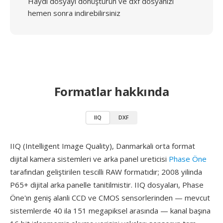
Haydi dosyayı dönüştürün ve dxf dosyanızı
hemen sonra indirebilirsiniz
Formatlar hakkında
IIQ
DXF
IIQ (Intelligent Image Quality), Danmarkali orta format
dijital kamera sistemleri ve arka panel ureticisi
Phase Öne
tarafından geliştirilen tescilli RAW formatıdır; 2008 yilinda
P65+ dijital arka panelle tanitilmistir. IIQ dosyaları, Phase
Öne'ın geniş alanli CCD ve CMOS sensorlerinden — mevcut
sistemlerde 40 ila 151 megapiksel arasında — kanal başına