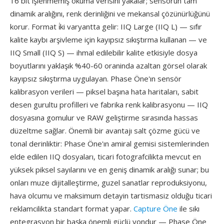
16 bit işlenmemiş okuma verisini yakalar; sensorun tam
dinamik aralığını, renk derinliğini ve mekansal çözünürlüğünü
korur. Format i̇ki varyantta gelir: IIQ Large (IIQ L) — sıfır
kalite kaybı arşivleme için kayıpsız sıkıştırma kullanan — ve
IIQ Small (IIQ S) — ihmal edilebilir kalite etkisiyle dosya
boyutlarını yaklaşık %40-60 oraninda azaltan görsel olarak
kayıpsız sıkıştırma uygulayan. Phase Öne'ın sensör
kalibrasyon verileri — piksel başına hata haritaları, sabit
desen gurultu profilleri ve fabrika renk kalibrasyonu — IIQ
dosyasına gomulur ve RAW geliştirme sırasında hassas
düzeltme sağlar. Önemli bir avantajı salt çözme gücü ve
tonal derinliktir: Phase Öne'ın amiral gemisi sistemlerinden
elde edilen IIQ dosyaları, ticari fotografcilikta mevcut en
yüksek piksel sayılarını ve en geniş dinamik aralığı sunar; bu
onları muze dijitalleştirme, guzel sanatlar reproduksiyonu,
hava olcumu ve maksimum detayin tartismasiz olduğu ticari
reklamcilikta standart format yapar.
Capture Öne
ile sıkı
entegrasyon bir başka önemli güçlü yondur — Phase Öne