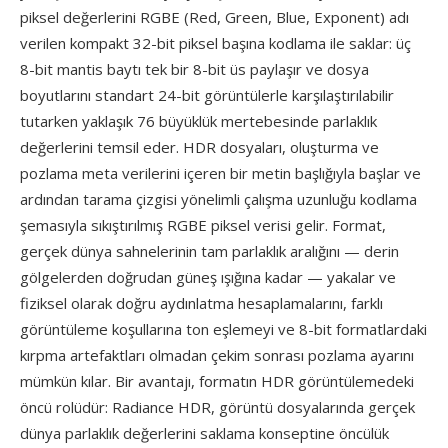
piksel değerlerini RGBE (Red, Green, Blue, Exponent) adı
verilen kompakt 32-bit piksel başına kodlama ile saklar: üç
8-bit mantis baytı tek bir 8-bit üs paylaşır ve dosya
boyutlarını standart 24-bit görüntülerle karşılaştırılabilir
tutarken yaklaşık 76 büyüklük mertebesinde parlaklık
değerlerini temsil eder. HDR dosyaları, oluşturma ve
pozlama meta verilerini içeren bir metin başlığıyla başlar ve
ardından tarama çizgisi yönelimli çalışma uzunluğu kodlama
şemasıyla sıkıştırılmış RGBE piksel verisi gelir. Format,
gerçek dünya sahnelerinin tam parlaklık aralığını — derin
gölgelerden doğrudan güneş ışığına kadar — yakalar ve
fiziksel olarak doğru aydınlatma hesaplamalarını, farklı
görüntüleme koşullarına ton eşlemeyi ve 8-bit formatlardaki
kırpma artefaktları olmadan çekim sonrası pozlama ayarını
mümkün kılar. Bir avantajı, formatın HDR görüntülemedeki
öncü rolüdür: Radiance HDR, görüntü dosyalarında gerçek
dünya parlaklık değerlerini saklama konseptine öncülük