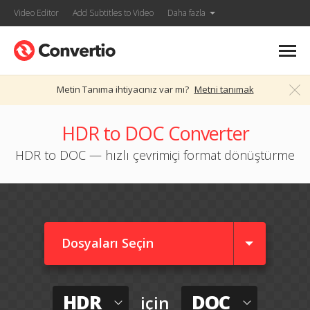
Video Editor
Add Subtitles to Video
Daha fazla
Metin Tanıma ihtiyacınız var mı?
Metni tanımak
HDR to DOC Converter
HDR to DOC — hızlı çevrimiçi format dönüştürme
Dosyaları Seçin
HDR
DOC
için