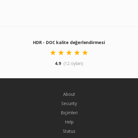
HDR - DOC kalite değerlendirmesi
4.9
(12 oyları)
About
Security
Biçimleri
Help
Status