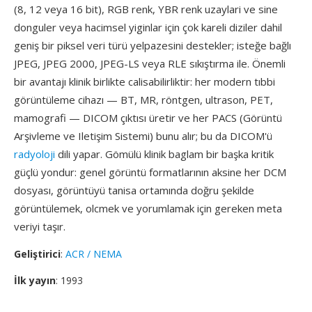
(8, 12 veya 16 bit), RGB renk, YBR renk uzaylari ve sine
donguler veya hacimsel yiginlar için çok kareli diziler dahil
geniş bir piksel veri türü yelpazesini destekler; isteğe bağlı
JPEG, JPEG 2000, JPEG-LS veya RLE sıkıştırma ile. Önemli
bir avantajı klinik birlikte calisabilirliktir: her modern tıbbi
görüntüleme cihazı — BT, MR, röntgen, ultrason, PET,
mamografi — DICOM çıktısı üretir ve her PACS (Görüntü
Arşivleme ve Iletişim Sistemi) bunu alır; bu da DICOM'ü
radyoloji
dili yapar. Gömülü klinik baglam bir başka kritik
güçlü yondur: genel görüntü formatlarının aksine her DCM
dosyası, görüntüyü tanisa ortamında doğru şekilde
görüntülemek, olcmek ve yorumlamak için gereken meta
veriyi taşır.
Geliştirici
:
ACR / NEMA
İlk yayın
: 1993