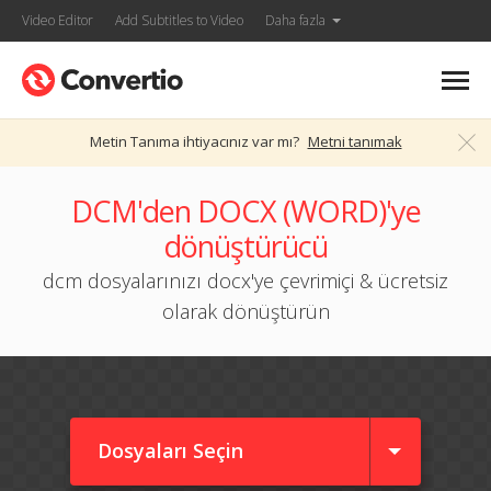
Video Editor
Add Subtitles to Video
Daha fazla
Metin Tanıma ihtiyacınız var mı?
Metni tanımak
DCM'den DOCX (WORD)'ye
dönüştürücü
dcm dosyalarınızı docx'ye çevrimiçi & ücretsiz
olarak dönüştürün
Dosyaları Seçin