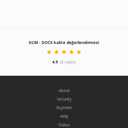
DCM - DOCX kalite değerlendirmesi
4.9
(8 oyları)
About
Security
Biçimleri
Help
Status