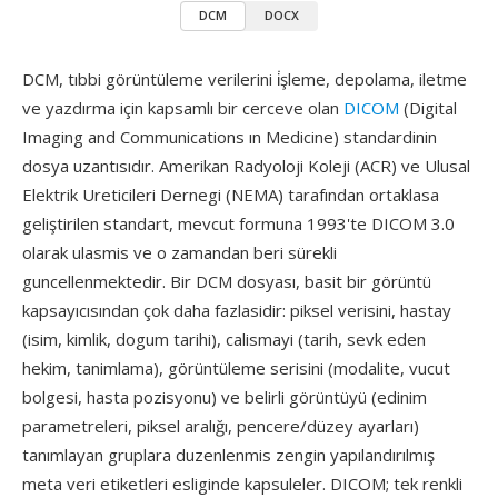
DCM
DOCX
DCM, tıbbi görüntüleme verilerini i̇şleme, depolama, iletme
ve yazdırma için kapsamlı bir cerceve olan
DICOM
(Digital
Imaging and Communications ın Medicine) standardinin
dosya uzantısıdır. Amerikan Radyoloji Koleji (ACR) ve Ulusal
Elektrik Ureticileri Dernegi (NEMA) tarafından ortaklasa
geliştirilen standart, mevcut formuna 1993'te DICOM 3.0
olarak ulasmis ve o zamandan beri sürekli
guncellenmektedir. Bir DCM dosyası, basit bir görüntü
kapsayıcısından çok daha fazlasidir: piksel verisini, hastay
(isim, kimlik, dogum tarihi), calismayi (tarih, sevk eden
hekim, tanimlama), görüntüleme serisini (modalite, vucut
bolgesi, hasta pozisyonu) ve belirli görüntüyü (edinim
parametreleri, piksel aralığı, pencere/düzey ayarları)
tanımlayan gruplara duzenlenmis zengin yapılandırılmış
meta veri etiketleri esliginde kapsuleler. DICOM; tek renkli