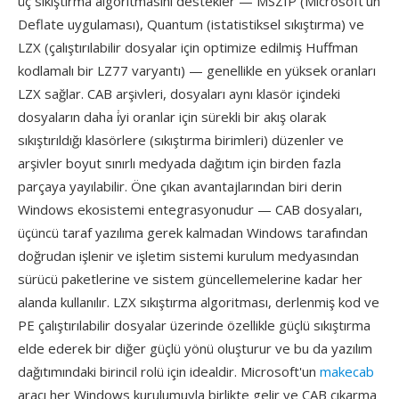
üç sıkıştırma algoritmasını destekler — MSZIP (Microsoft'un
Deflate uygulaması), Quantum (istatistiksel sıkıştırma) ve
LZX (çalıştırılabilir dosyalar için optimize edilmiş Huffman
kodlamalı bir LZ77 varyantı) — genellikle en yüksek oranları
LZX sağlar. CAB arşivleri, dosyaları aynı klasör içindeki
dosyaların daha i̇yi oranlar için sürekli bir akış olarak
sıkıştırıldığı klasörlere (sıkıştırma birimleri) düzenler ve
arşivler boyut sınırlı medyada dağıtım için birden fazla
parçaya yayılabilir. Öne çıkan avantajlarından biri derin
Windows ekosistemi entegrasyonudur — CAB dosyaları,
üçüncü taraf yazılıma gerek kalmadan Windows tarafından
doğrudan işlenir ve işletim sistemi kurulum medyasından
sürücü paketlerine ve sistem güncellemelerine kadar her
alanda kullanılır. LZX sıkıştırma algoritması, derlenmiş kod ve
PE çalıştırılabilir dosyalar üzerinde özellikle güçlü sıkıştırma
elde ederek bir diğer güçlü yönü oluşturur ve bu da yazılım
dağıtımındaki birincil rolü için idealdir. Microsoft'un
makecab
aracı her Windows kurulumuyla birlikte gelir ve CAB çıkarma