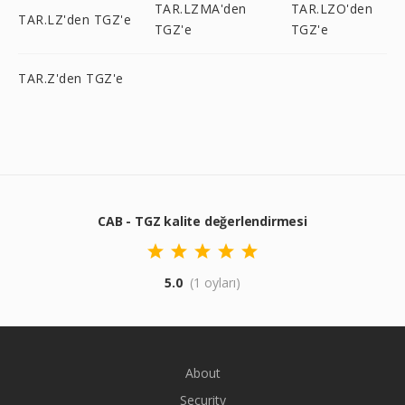
TAR.LZMA'den
TAR.LZO'den
TAR.LZ'den TGZ'e
TGZ'e
TGZ'e
TAR.Z'den TGZ'e
CAB - TGZ kalite değerlendirmesi
5.0
(1 oyları)
About
Security