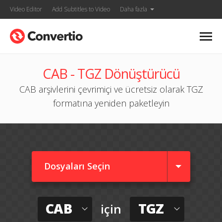
Video Editor
Add Subtitles to Video
Daha fazla
CAB - TGZ Dönüştürücü
CAB arşivlerini çevrimiçi ve ücretsiz olarak TGZ
formatına yeniden paketleyin
Dosyaları Seçin
CAB
TGZ
için