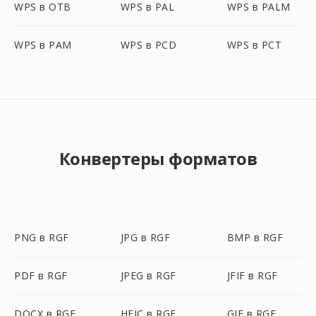
WPS в OTB
WPS в PAL
WPS в PALM
WPS в PAM
WPS в PCD
WPS в PCT
Конвертеры форматов
PNG в RGF
JPG в RGF
BMP в RGF
PDF в RGF
JPEG в RGF
JFIF в RGF
DOCX в RGF
HEIC в RGF
GIF в RGF