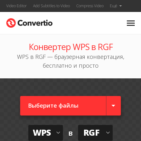
Video Editor
Add Subtitles to Video
Compress Video
Ещё
Конвертер WPS в RGF
WPS в RGF — браузерная конвертация,
бесплатно и просто
Выберите файлы
WPS
RGF
в