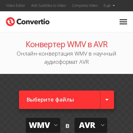
Video Editor
Add Subtitles to Video
Compress Video
Ещё
Конвертер WMV в AVR
Онлайн-конвертация WMV в научный
аудиоформат AVR
Выберите файлы
WMV
AVR
в