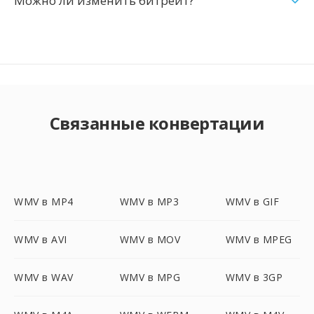
Можно ли изменить битрейт?
Связанные конвертации
WMV в MP4
WMV в MP3
WMV в GIF
WMV в AVI
WMV в MOV
WMV в MPEG
WMV в WAV
WMV в MPG
WMV в 3GP