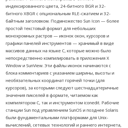
индексированного цвета, 24-битного BGR и 32-
битного XBGR с опциональным RLE-сжатием и 32-
байтным заголовком. Подмножество Sun Icon — более
простой текстовый формат для небольших
монохромных растров — иконок окон, курсоров и
графики панелей инструментов — хранимый в виде
массивов данных на языке C, которые можно было
непосредственно компилировать в приложения X
Window и SunView. Эти файлы иконок начинаются с
блока комментариев с указанием ширины, высоты и
необязательных координат горячей точки (для
курсоров), за которыми следуют шестнадцатеричные
значения пикселей в формате, читаемом как
компилятором C, так и инструментом iconedit. Рабочие
станции Sun под управлением SunOS и позднее Solaris
были фундаментальными платформами для Unix-
вычислений, сетевых технологий и раннего интернета,