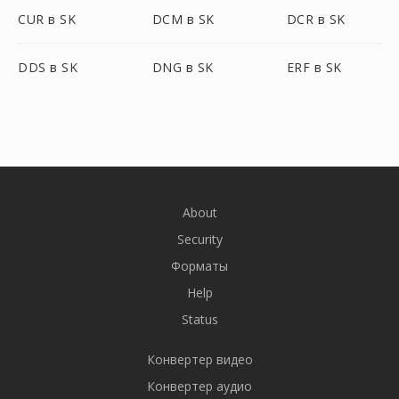
CUR в SK
DCM в SK
DCR в SK
DDS в SK
DNG в SK
ERF в SK
About
Security
Форматы
Help
Status
Конвертер видео
Конвертер аудио