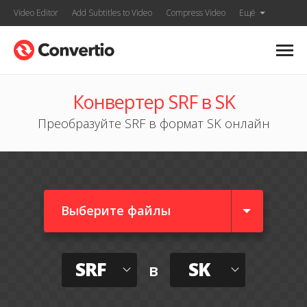
Video Editor
Add Subtitles to Video
Compress Video
Ещё
Конвертер SRF в SK
Преобразуйте SRF в формат SK онлайн
Выберите файлы
SRF
SK
в