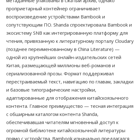
метаданные упакованы в сжатый архив, однако
проприетарный контейнер ограничивает
воспроизведение устройствами Bambook и
сопутствующим ПО. Shanda спроектировала Bambook и
экосистему SNB как интегрированную платформу для
чтения, привязанную к литературному порталу Cloudary
(позднее переименованному в China Literature) —
одной из крупнейших онлайн-издательских сетей
Китая, размещающей миллионы веб-романов и
сериализованной прозы. Формат поддерживал
перестраиваемый текст, навигацию по главам, закладки
и базовые типографические настройки,
адаптированные для отображения китайскоязычного
контента. Главное преимущество — тесная интеграция
с обширным каталогом контента Shanda,
обеспечивавшая читателям мгновенный доступ к
огромной библиотеке китайскоязычной литературы
прямо с устройства. Bambook изначально предлагался