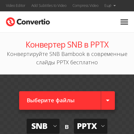
Video Editor
Add Subtitles to Video
Compress Video
Ещё
Конвертер SNB в PPTX
Конвертируйте SNB Bambook в современные
слайды PPTX бесплатно
Выберите файлы
SNB
PPTX
в