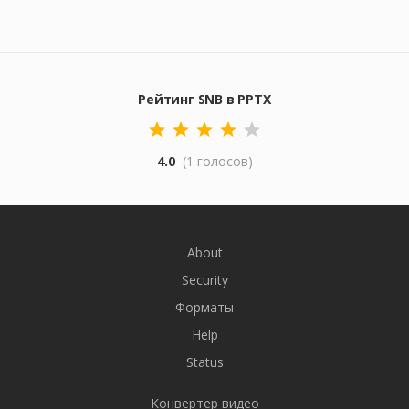
Рейтинг SNB в PPTX
4.0
(1 голосов)
About
Security
Форматы
Help
Status
Конвертер видео