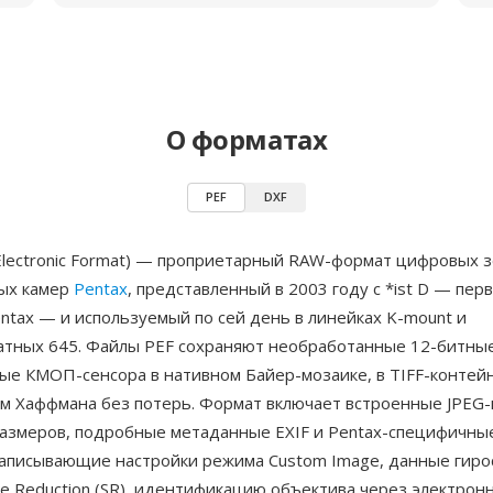
О форматах
PEF
DXF
 Electronic Format) — проприетарный RAW-формат цифровых 
ых камер
Pentax
, представленный в 2003 году с *ist D — пе
ntax — и используемый по сей день в линейках K-mount и
тных 645. Файлы PEF сохраняют необработанные 12-битные
ые КМОП-сенсора в нативном Байер-мозаике, в TIFF-контей
м Хаффмана без потерь. Формат включает встроенные JPEG
размеров, подробные метаданные EXIF и Pentax-специфичны
записывающие настройки режима Custom Image, данные гиро
e Reduction (SR), идентификацию объектива через электрон