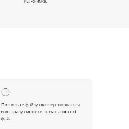
PEF-снимка.
3
Позвольте файлу сконвертироваться
и вы сразу сможете скачать ваш dxf-
файл