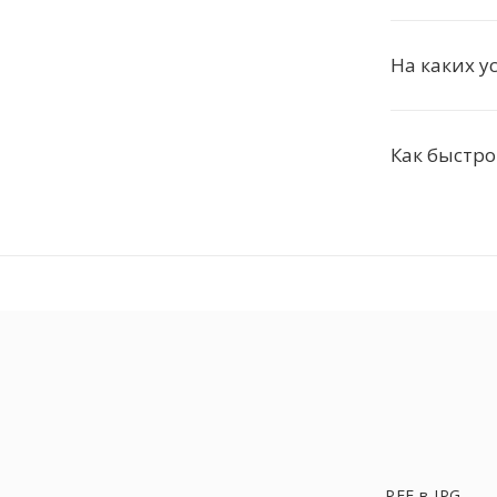
На каких у
Как быстро
PEF в JPG