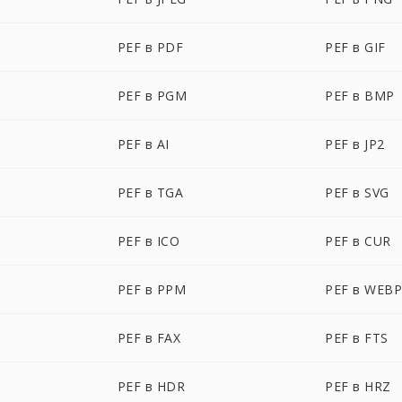
PEF в PDF
PEF в GIF
PEF в PGM
PEF в BMP
PEF в AI
PEF в JP2
PEF в TGA
PEF в SVG
PEF в ICO
PEF в CUR
PEF в PPM
PEF в WEB
PEF в FAX
PEF в FTS
PEF в HDR
PEF в HRZ