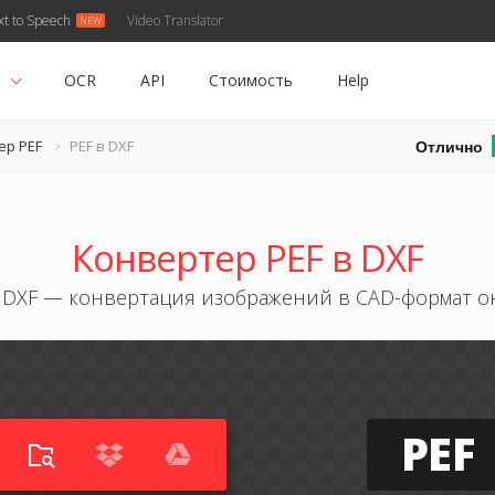
xt to Speech
Video Translator
ь
OCR
API
Стоимость
Help
Отлично
ер PEF
PEF в DXF
Конвертер PEF в DXF
в DXF — конвертация изображений в CAD-формат о
PEF