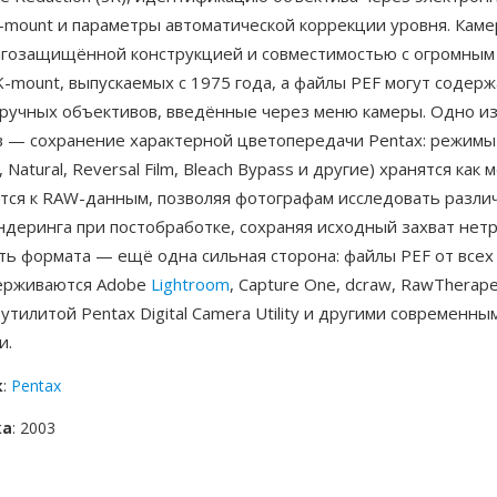
-mount и параметры автоматической коррекции уровня. Каме
агозащищённой конструкцией и совместимостью с огромным
-mount, выпускаемых с 1975 года, а файлы PEF могут содер
ручных объективов, введённые через меню камеры. Одно и
 — сохранение характерной цветопередачи Pentax: режимы
, Natural, Reversal Film, Bleach Bypass и другие) хранятся как
тся к RAW-данным, позволяя фотографам исследовать разли
ндеринга при постобработке, сохраняя исходный захват нет
ть формата — ещё одна сильная сторона: файлы PEF от всех
ерживаются Adobe
Lightroom
, Capture One, dcraw, RawTherape
утилитой Pentax Digital Camera Utility и другими современн
и.
к
:
Pentax
ка
: 2003