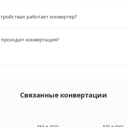
стройствах работает конвертер?
 проходит конвертация?
Связанные конвертации
PEF в JPEG
PEF в PNG