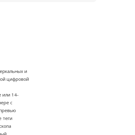
зеркальных и
рвой цифровой
 или 14-
нере с
-превью
е теги
скопа
ный