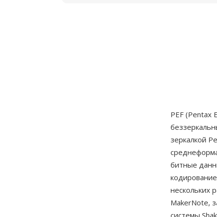
PEF (Pentax
беззеркальн
зеркалкой Pe
среднеформа
битные данн
кодирование
нескольких 
MakerNote, 
системы Shak