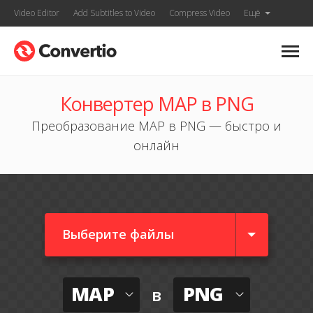
Video Editor
Add Subtitles to Video
Compress Video
Ещё
Конвертер MAP в PNG
Преобразование MAP в PNG — быстро и
онлайн
Выберите файлы
MAP
PNG
в