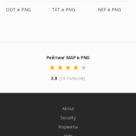
ODT в PNG
TXT в PNG
NEF в PNG
Рейтинг MAP в PNG
3.8
(16 голосов)
About
Security
Форматы
Help