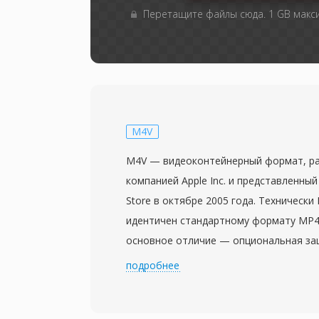
Перетащите файлы сюда. 1 GB мак
M4V
M4V — видеоконтейнерный формат, р
компанией Apple Inc. и представленный 
Store в октябре 2005 года. Технически
идентичен стандартному формату MP4 
основное отличие — опциональная защ
применяемая к приобретённому контент
подробнее
Незащищённые файлы M4V полностью
плеером, поддерживающим MP4, поско