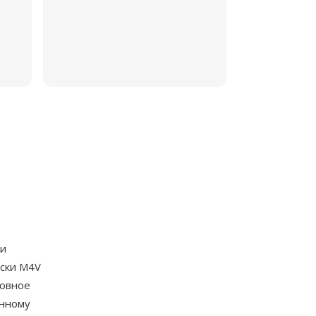
и
ески M4V
новное
ённому