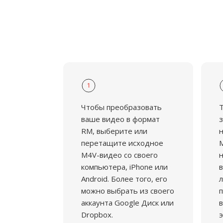
технологиями стриминга, файлы RM со
эпохи раннего интернета — у новостны
образовательных учреждений и медиа
RealMedia в период её расцвета.
1
Чтобы преобразовать
ваше видео в формат
з
RM, выберите или
н
перетащите исходное
M
M4V-видео со своего
н
компьютера, iPhone или
в
Android. Более того, его
л
можно выбрать из своего
аккаунта Google Диск или
в
Dropbox.
э