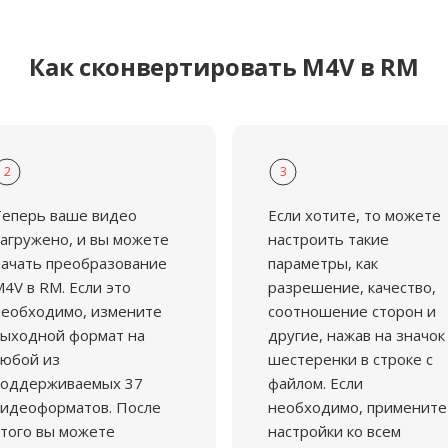
храняются в архивах
х организаций,
Как сконвертировать M4V в RM
тек, принявших
2
3
Теперь ваше видео
Если хотите, то можете
агружено, и вы можете
настроить такие
ачать преобразование
параметры, как
4V в RM. Если это
разрешение, качество,
еобходимо, измените
соотношение сторон и
ыходной формат на
другие, нажав на значок
юбой из
шестеренки в строке с
поддерживаемых 37
файлом. Если
идеоформатов. После
необходимо, примените
того вы можете
настройки ко всем