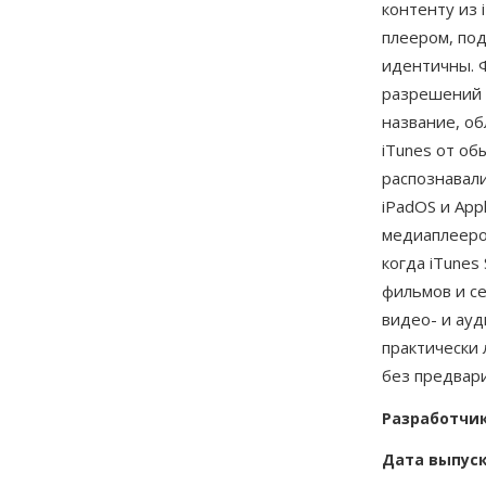
контенту из
плеером, по
идентичны. 
разрешений 
название, об
iTunes от о
распознавали
iPadOS и Ap
медиаплееро
когда iTunes
фильмов и се
видео- и ау
практически
без предвар
Разработчи
Дата выпус