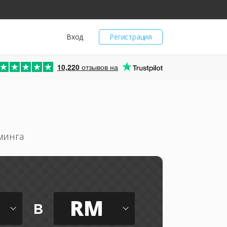
Вход
Регистрация
10,220
отзывов на
минга
RM
в