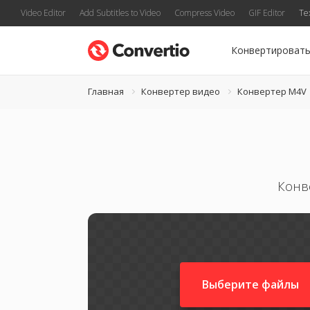
Video Editor
Add Subtitles to Video
Compress Video
GIF Editor
Te
Конвертироват
Главная
Конвертер видео
Конвертер M4V
Конв
Выберите файлы