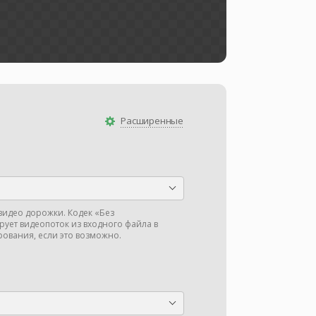
Расширенные
видео дорожки. Кодек «Без
ует видеопоток из входного файла в
ования, если это возможно.