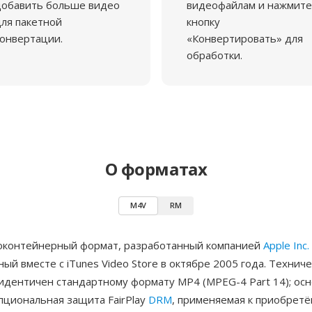
добавить больше видео
видеофайлам и нажмите
ля пакетной
кнопку
онвертации.
«Конвертировать» для
обработки.
О форматах
M4V
RM
контейнерный формат, разработанный компанией
Apple Inc.
ый вместе с iTunes Video Store в октябре 2005 года. Технич
 идентичен стандартному формату MP4 (MPEG-4 Part 14); ос
пциональная защита FairPlay
DRM
, применяемая к приобрет