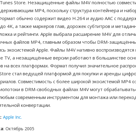
 iTunes Store. Незащищённые файлы M4V полностью совмест
ддерживающим MP4, поскольку структура контейнера и набо
Формат обычно содержит видео H.264 и аудио AAC с поддер
до 4K, а также маркеров глав, дорожек субтитров и метада
ложка и рейтинги. Apple выбрала расширение M4V для отлич
бычных файлов MP4, главным образом чтобы DRM-защищённы
сь экосистемой Apple. Файлы M4V нативно воспроизводятся в
ple TV, а незащищённые версии работают в большинстве ос
в на всех платформах. Формат получил значительное распро
 Store стал ведущей платформой для покупки и аренды цифр
риалов. Совместимость с более широкой экосистемой MP4 оз
диопотоки в DRM-свободных файлах M4V могут обрабатывать
 любым современным инструментом для монтажа или переко
ительной конвертации.
к
:
Apple Inc.
ка
: Октябрь 2005