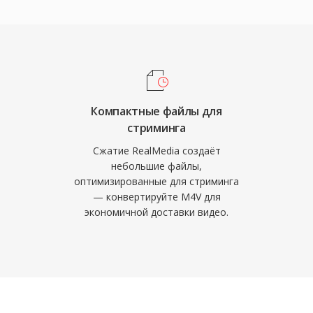
едварительной
 битрейтом и
у с прямой коррекцией
ное воспроизведение
соединениям. Файлы
в с разными
 технологии
Компактные файлы для
стриминга
спроизведения к
ьном времени.
Сжатие RealMedia создаёт
небольшие файлы,
— название, автор,
оптимизированные для стриминга
араллельно с форматом
— конвертируйте M4V для
 потоковой передачи
экономичной доставки видео.
впечатляющим для
е для просмотра
с, когда
рудности. Хотя
нена современными