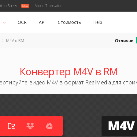
xt to Speech
Video Translator
ь
OCR
API
Стоимость
Help
Отлично
M4V в RM
Конвертер M4V в RM
ертируйте видео M4V в формат RealMedia для стри
M4V