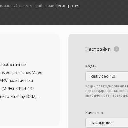
симальный размер файла или
Регистрация
Настройки
азработанный
Кодек:
вместе с iTunes Video
RealVideo 1.0
 M4V практически
Кодек для кодирования 
(MPEG-4 Part 14);
перекодирования» копир
выходной без перекодир
ита FairPlay DRM,
у из iTunes Store.
 совместимы с любым
Качество:
льку структура
Наивысшее