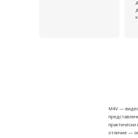
д
к
M4V — видео
представленн
практически
отличие — о