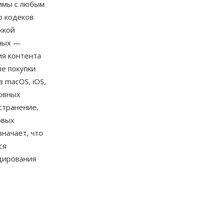
имы с любым
р кодеков
жкой
нных —
ия контента
е покупки
 macOS, iOS,
новных
странение,
овых
начает, что
ся
дирования