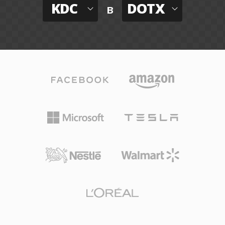
KDC
DOTX
в