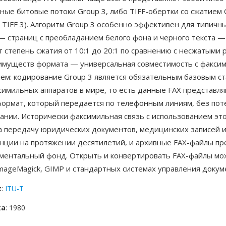
ые битовые потоки Group 3, либо TIFF-обертки со сжатием 
я TIFF 3). Алгоритм Group 3 особенно эффективен для типич
— страниц с преобладанием белого фона и черного текста —
 степень сжатия от 10:1 до 20:1 по сравнению с несжатыми 
имуществ формата — универсальная совместимость с факси
ем: кодирование Group 3 является обязательным базовым с
симильных аппаратов в мире, то есть данные FAX представл
формат, который передается по телефонным линиям, без пот
ании. Исторически факсимильная связь с использованием эт
а передачу юридических документов, медицинских записей 
нции на протяжении десятилетий, и архивные FAX-файлы пр
ментальный фонд. Открыть и конвертировать FAX-файлы мо
ImageMagick, GIMP и стандартных системах управления докум
к
:
ITU-T
ка
: 1980