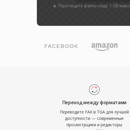
Перетащите файлы сюда. 1 GB мак
Переход между форматами
Переводите FAX в TGA для лучшей
доступности — современные
просмотрщики и редакторы