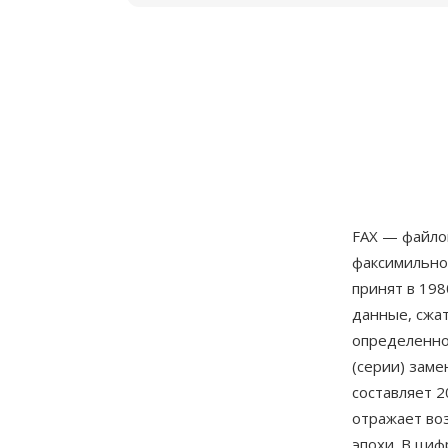
FAX — файло
факсимильно
принят в 19
данные, сжа
определенно
(серии) зам
составляет 2
отражает во
эпохи. В ци