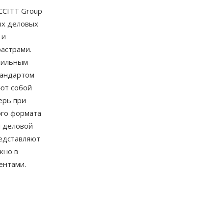
CCITT Group
ных деловых
 и
растрами.
мильным
тандартом
яют собой
ерь при
ого формата
и деловой
едставляют
жно в
ентами.