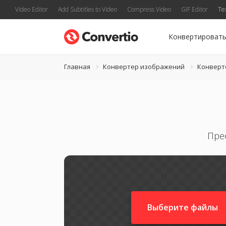
Video Editor
Add Subtitles to Video
Compress Video
GIF Editor
Te
Конвертироват
Главная
Конвертер изображений
Конверт
Пре
Выберите файлы