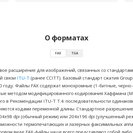
О форматах
FAX
TGA
вое расширение для изображений, связанных со стандартам
й связи
ITU-T
(ранее CCITT). Базовый стандарт сжатия Group
80 году. Файлы FAX содержат монохромные (1-битные, черно
тые методом модифицированного кодирования Хаффмана (M
го в Рекомендации ITU-T T.4: последовательности одинаков
еняются кодами переменной длины. Стандартное разрешение
04x98 dpi (обычный режим) или 204x196 dpi (улучшенный реж
зможности термопечатающих и лазерных факсимильных аппа
фровом виде FAX-файлы чаще всего представляют собой либо