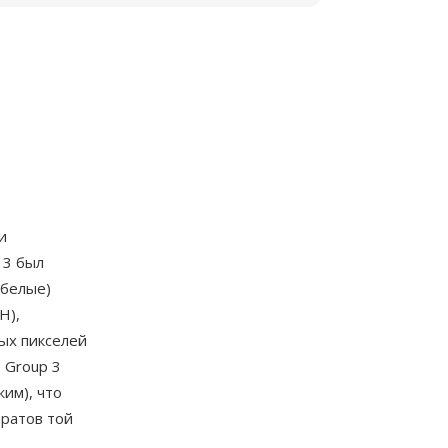
и
 3 был
-белые)
H),
ых пикселей
 Group 3
им), что
ратов той