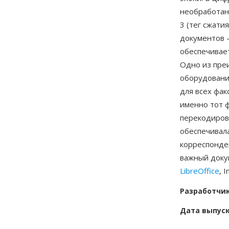
необработанн
3 (тег сжати
документов 
обеспечивает
Одно из пре
оборудовани
для всех фак
именно тот 
перекодиров
обеспечивал
корреспонде
важный доку
LibreOffice
, 
Разработчи
Дата выпус