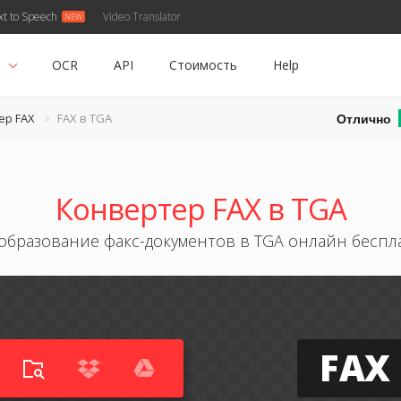
xt to Speech
Video Translator
ь
OCR
API
Стоимость
Help
Отлично
ер FAX
FAX в TGA
Конвертер FAX в TGA
образование факс-документов в TGA онлайн беспл
FAX