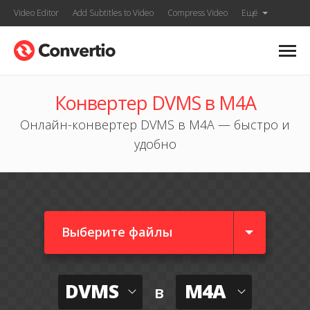
Video Editor
Add Subtitles to Video
Compress Video
Ещё
Конвертер DVMS в M4A
Онлайн-конвертер DVMS в M4A — быстро и
удобно
Выберите файлы
DVMS
M4A
в