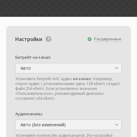
Настройки
Расширенные
Битрейт на канал:
Авто
Установите битрейт AAC аудио
на канал
. Например,
стерео аудио с установленными здесь 128 кбит/с создаст
файл 256 кбит/с. Если установлено значение
«Пользовательское», рекомендуемый диапазон
составляет ≥64 кбит/с.
Аудиоканалы:
Авто (Без изменений)
Установите количество аудиоканалов. Эта настройка