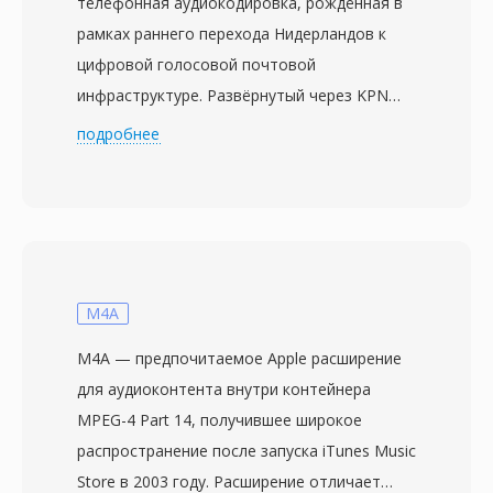
телефонная аудиокодировка, рождённая в
рамках раннего перехода Нидерландов к
цифровой голосовой почтовой
инфраструктуре. Развёрнутый через KPN
(ранее PTT Telecom) в середине 1980-х,
подробнее
формат хранит моно-аудио при узкой
частоте дискретизации 8 кГц, отдавая
приоритет компактному размеру
сообщений, а не звуковой широте. Аудио
сжимается проприетарным вариантом
логарифмического компандирования,
M4A
схожим с европейским A-law, уменьшая
M4A — предпочитаемое Apple расширение
записи до примерно 8 кбит/с при
для аудиоконтента внутри контейнера
сохранении разборчивости речи. Каждый
MPEG-4 Part 14, получившее широкое
файл содержит небольшой заголовок,
распространение после запуска iTunes Music
идентифицирующий частоту дискретизации,
Store в 2003 году. Расширение отличает