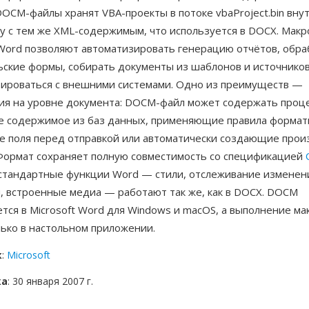
OCM-файлы хранят VBA-проекты в потоке vbaProject.bin внут
у с тем же XML-содержимым, что используется в DOCX. Макр
Word позволяют автоматизировать генерацию отчётов, обр
ьские формы, собирать документы из шаблонов и источников
рироваться с внешними системами. Одно из преимуществ —
ия на уровне документа: DOCM-файл может содержать проц
 содержимое из баз данных, применяющие правила формат
 поля перед отправкой или автоматически создающие про
Формат сохраняет полную совместимость со спецификацией
 стандартные функции Word — стили, отслеживание изменен
, встроенные медиа — работают так же, как в DOCX. DOCM
ся в Microsoft Word для Windows и macOS, а выполнение ма
лько в настольном приложении.
к
:
Microsoft
ка
: 30 января 2007 г.