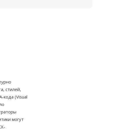
ктурно
, стилей,
кода (Visual
ло
траторы
итики могут
CX-