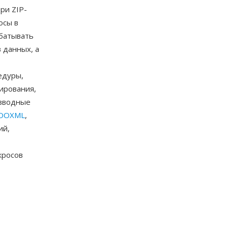
ри ZIP-
осы в
абатывать
 данных, а
едуры,
ирования,
изводные
OOXML
,
ий,
кросов