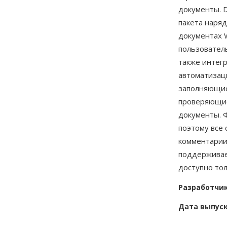
документы. D
пакета наряд
документах 
пользовател
также интег
автоматизац
заполняющие
проверяющие
документы. 
поэтому все
комментарии
поддерживает
доступно то
Разработчи
Дата выпус