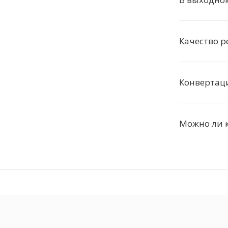
Качество р
Конвертац
Можно ли 