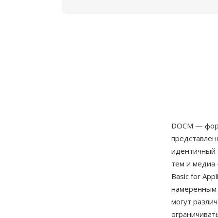
DOCM — форм
представленн
идентичный 
тем и медиа
Basic for Ap
намеренным 
могут различ
ограничиват