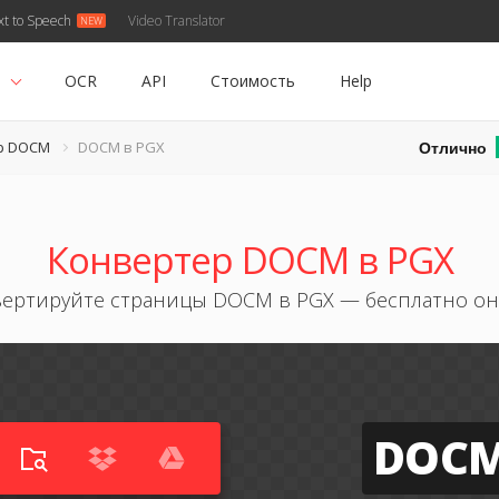
xt to Speech
Video Translator
ь
OCR
API
Стоимость
Help
Отлично
р DOCM
DOCM в PGX
Конвертер DOCM в PGX
ертируйте страницы DOCM в PGX — бесплатно о
DOC