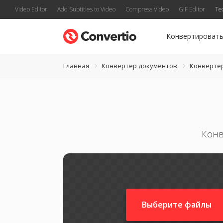
Video Editor
Add Subtitles to Video
Compress Video
GIF Editor
Te
Конвертироват
Главная
Конвертер документов
Конверте
Конв
Выберите файлы