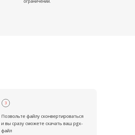
ограничений.
3
Позвольте файлу сконвертироваться
и вы сразу сможете скачать ваш pgx-
файл