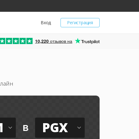
Вход
Регистрация
10,220
отзывов на
нлайн
M
PGX
в