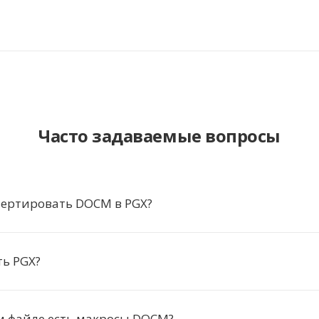
Часто задаваемые вопросы
вертировать DOCM в PGX?
ь PGX?
м файле есть макросы DOCM?