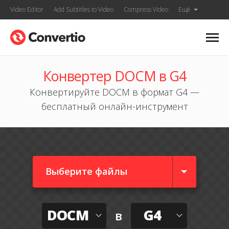
Video Editor
Add Subtitles to Video
Compress Video
Ещё
Конвертер DOCM в G4
Конвертируйте DOCM в формат G4 —
бесплатный онлайн-инструмент
Выберите файлы
DOCM
G4
в