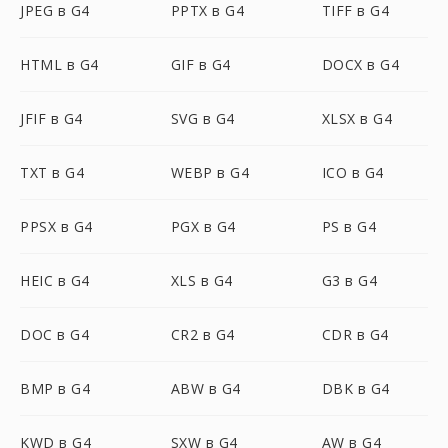
JPEG в G4
PPTX в G4
TIFF в G4
HTML в G4
GIF в G4
DOCX в G4
JFIF в G4
SVG в G4
XLSX в G4
TXT в G4
WEBP в G4
ICO в G4
PPSX в G4
PGX в G4
PS в G4
HEIC в G4
XLS в G4
G3 в G4
DOC в G4
CR2 в G4
CDR в G4
BMP в G4
ABW в G4
DBK в G4
KWD в G4
SXW в G4
AW в G4