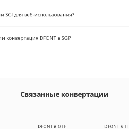
и SGI для веб-использования?
ли конвертация DFONT в SGI?
Связанные конвертации
DFONT в OTF
DFONT в TI