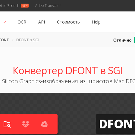
xt to Speech
Video Translator
ь
OCR
API
Стоимость
Help
Отлично
FONT
DFONT в SGI
Конвертер DFONT в SGI
 Silicon Graphics-изображения из шрифтов Mac D
DFON