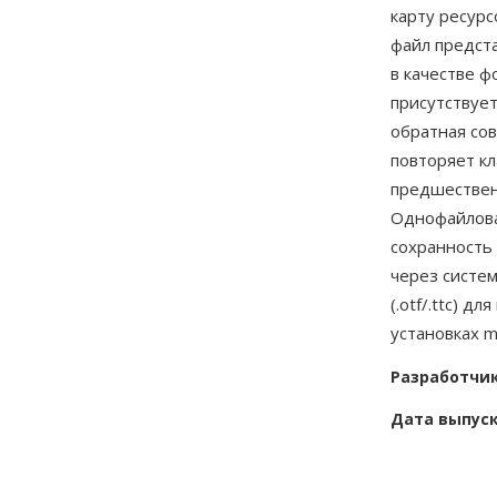
карту ресурс
файл предста
в качестве ф
присутствуе
обратная сов
повторяет кл
предшествен
Однофайлова
сохранность 
через систем
(.otf/.ttc) 
установках m
Разработчи
Дата выпус