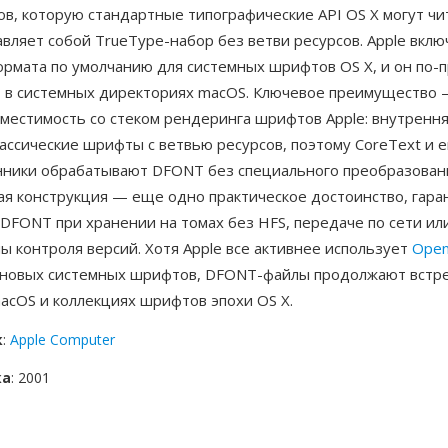
ов, которую стандартные типографические API OS X могут чи
вляет собой TrueType-набор без ветви ресурсов. Apple вкл
ормата по умолчанию для системных шрифтов OS X, и он по-
т в системных директориях macOS. Ключевое преимущество
местимость со стеком рендеринга шрифтов Apple: внутрення
ассические шрифты с ветвью ресурсов, поэтому CoreText и е
ники обрабатывают DFONT без специального преобразован
я конструкция — еще одно практическое достоинство, гар
DFONT при хранении на томах без HFS, передаче по сети ил
ы контроля версий. Хотя Apple все активнее использует
Ope
для новых системных шрифтов, DFONT-файлы продолжают встре
acOS и коллекциях шрифтов эпохи OS X.
к
:
Apple Computer
ка
: 2001