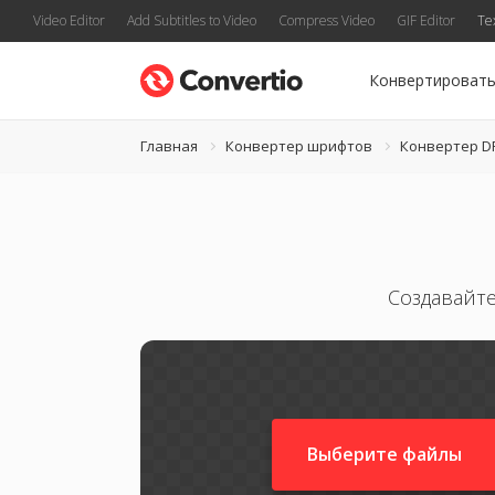
Video Editor
Add Subtitles to Video
Compress Video
GIF Editor
Te
Конвертироват
Главная
Конвертер шрифтов
Конвертер D
Создавайте
Выберите файлы