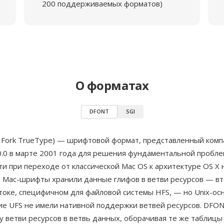
200 поддерживаемых форматов)
О форматах
DFONT
SGI
 Fork TrueType) — шрифтовой формат, представленный ком
10.0 в марте 2001 года для решения фундаментальной пробл
и при переходе от классической Mac OS к архитектуре OS X н
е Mac-шрифты хранили данные глифов в ветви ресурсов — в
оке, специфичном для файловой системы HFS, — но Unix-осн
ие UFS не имели нативной поддержки ветвей ресурсов. DFO
у ветви ресурсов в ветвь данных, оборачивая те же таблицы