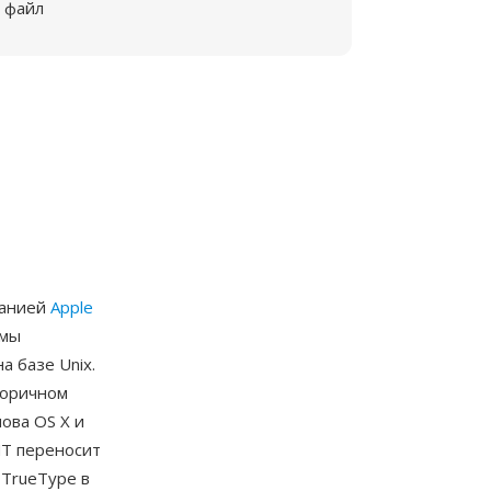
файл
панией
Apple
емы
а базе Unix.
торичном
ова OS X и
NT переносит
 TrueType в