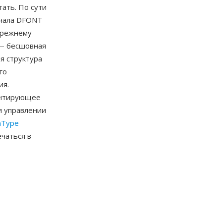
тать. По сути
ючала DFONT
прежнему
 — бесшовная
я структура
го
ия.
антирующее
и управлении
nType
чаться в