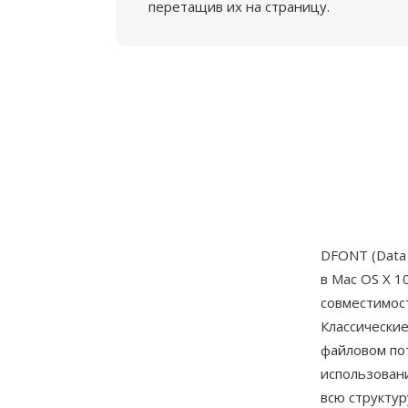
перетащив их на страницу.
DFONT (Data
в Mac OS X 
совместимост
Классически
файловом пот
использован
всю структур