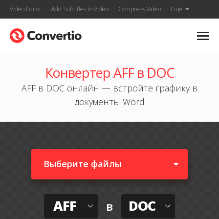
Video Editor
Add Subtitles to Video
Compress Video
Ещё
Конвертер AFF в DOC
AFF в DOC онлайн — встройте графику в
документы Word
Выберите файлы
AFF
DOC
в