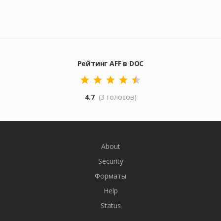
Рейтинг AFF в DOC
4.7
(3 голосов)
About
Security
Форматы
Help
Status