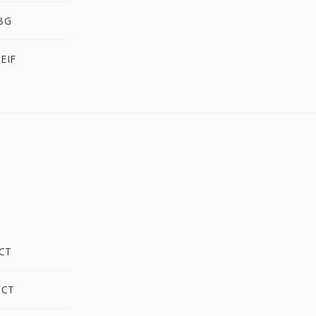
BG
EIF
ICT
ICT