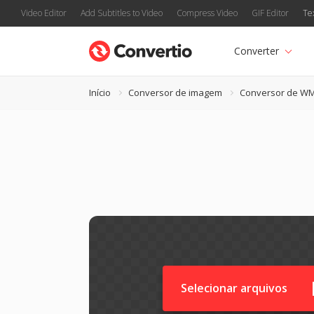
Video Editor
Add Subtitles to Video
Compress Video
GIF Editor
Te
Converter
Início
Conversor de imagem
Conversor de W
Selecionar arquivos