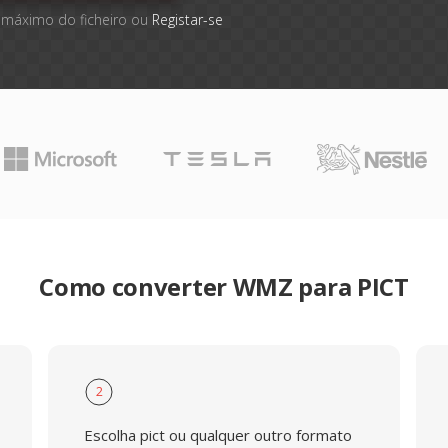
 máximo do ficheiro ou
Registar-se
Como converter WMZ para PICT
2
Escolha pict ou qualquer outro formato