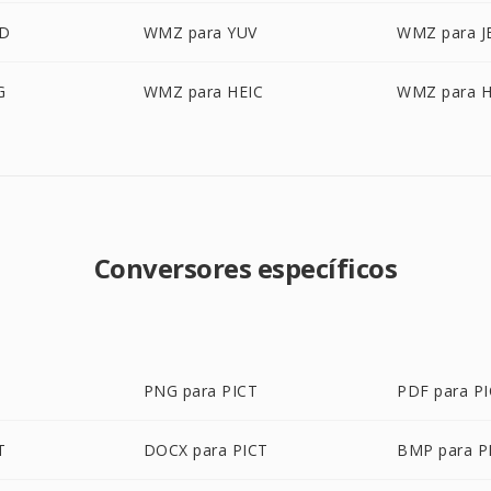
D
WMZ para YUV
WMZ para J
G
WMZ para HEIC
WMZ para H
Conversores específicos
PNG para PICT
PDF para P
T
DOCX para PICT
BMP para P