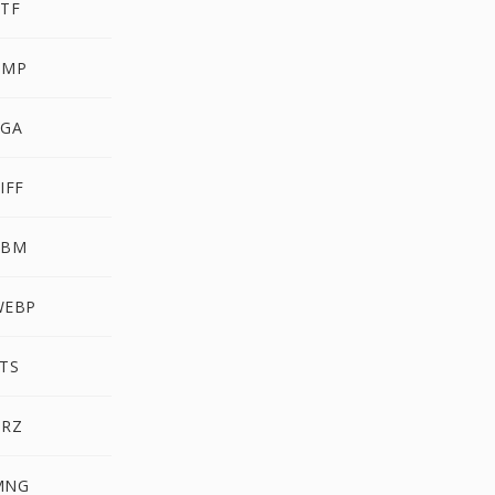
RTF
BMP
TGA
IFF
PBM
WEBP
FTS
HRZ
MNG