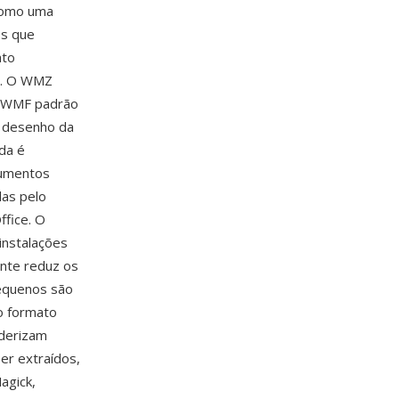
 como uma
os que
ato
o. O WMZ
m WMF padrão
 desenho da
ída é
cumentos
das pelo
fice. O
instalações
ente reduz os
pequenos são
o formato
nderizam
er extraídos,
agick,