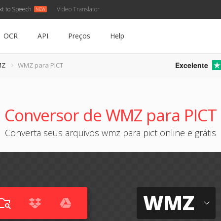
xt to Speech
Video Translator
OCR
API
Preços
Help
Excelente
MZ
WMZ para PICT
Conversor de WMZ para PICT
Converta seus arquivos wmz para pict online e grátis
WMZ