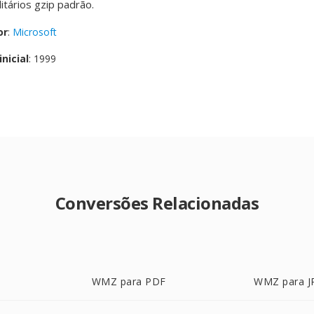
litários gzip padrão.
or
:
Microsoft
nicial
: 1999
Conversões Relacionadas
WMZ para PDF
WMZ para J