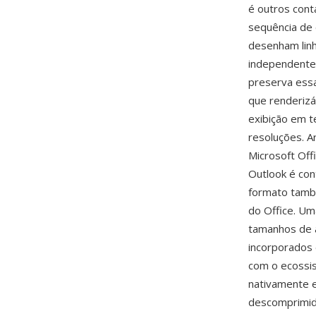
é outros cont
sequência de
desenham linh
independente
preserva ess
que renderiz
exibição em te
resoluções. 
Microsoft Off
Outlook é con
formato també
do Office. Um
tamanhos de 
incorporados
com o ecossis
nativamente e
descomprimid