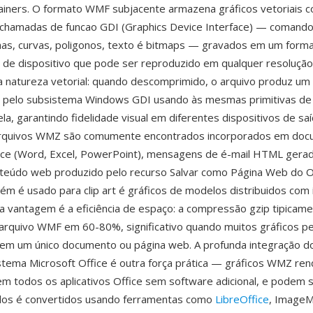
ainers. O formato WMF subjacente armazena gráficos vetoriais
 chamadas de funcao GDI (Graphics Device Interface) — comand
as, curvas, poligonos, texto é bitmaps — gravados em um form
 de dispositivo que pode ser reproduzido em qualquer resoluçã
a natureza vetorial: quando descomprimido, o arquivo produz u
á pelo subsistema Windows GDI usando às mesmas primitivas de
la, garantindo fidelidade visual em diferentes dispositivos de sa
Arquivos WMZ são comumente encontrados incorporados em do
ice (Word, Excel, PowerPoint), mensagens de é-mail HTML gera
teúdo web produzido pelo recurso Salvar como Página Web do Of
m é usado para clip art é gráficos de modelos distribuidos com 
a vantagem é a eficiência de espaço: a compressão gzip tipicam
arquivo WMF em 60-80%, significativo quando muitos gráficos 
 em um único documento ou página web. A profunda integração d
tema Microsoft Office é outra força prática — gráficos WMZ re
m todos os aplicativos Office sem software adicional, e podem s
os é convertidos usando ferramentas como
LibreOffice
, ImageM