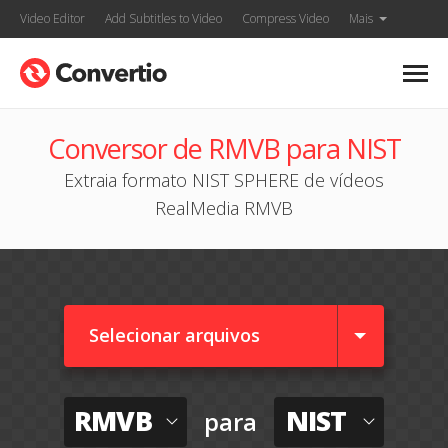
Video Editor
Add Subtitles to Video
Compress Video
Mais
Conversor de RMVB para NIST
Extraia formato NIST SPHERE de vídeos
RealMedia RMVB
Selecionar arquivos
RMVB
NIST
para