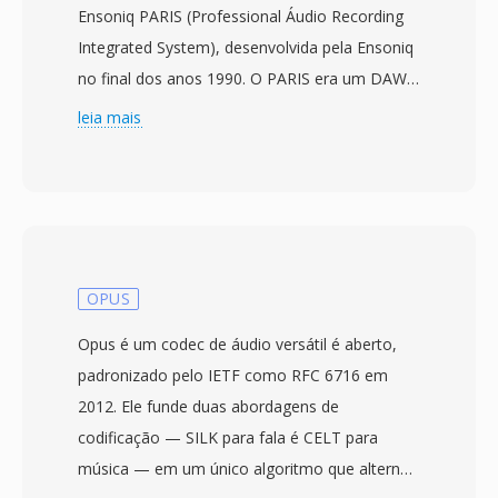
Ensoniq PARIS (Professional Áudio Recording
Integrated System), desenvolvida pela Ensoniq
no final dos anos 1990. O PARIS era um DAW
de hardware/software que conquistou
leia mais
seguidores fiéis entre engenheiros de gravação
por seu som quente semelhante ao analogico
é operação confiável, com o PAF servindo
como seu container de arquivo de trabalho
principal. O formato armazena áudio PCM sem
compressão em resolução de 16 ou 24 bits é
OPUS
taxas de amostragem profissionais padrão
Opus é um codec de áudio versátil é aberto,
(44,1, 48 é 96 kHz), preservando fidelidade
padronizado pelo IETF como RFC 6716 em
total sem compressão com perdas. O PAF
2012. Ele funde duas abordagens de
utiliza um layout binário direto — um
codificação — SILK para fala é CELT para
cabecalho compacto seguido por dados de
música — em um único algoritmo que alterna
amostra intercalados — permitindo leitura é