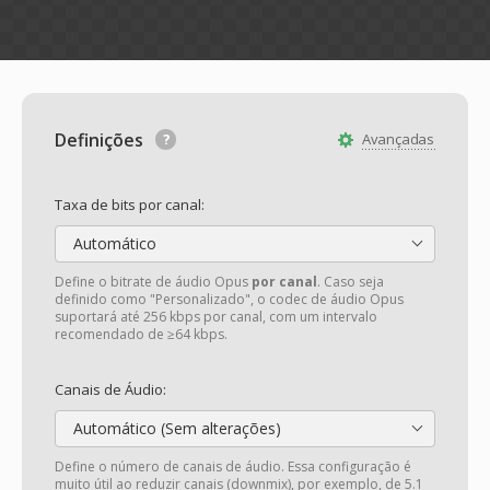
Definições
Avançadas
Taxa de bits por canal:
Automático
Define o bitrate de áudio Opus
por canal
. Caso seja
definido como "Personalizado", o codec de áudio Opus
suportará até 256 kbps por canal, com um intervalo
recomendado de ≥64 kbps.
Canais de Áudio:
Automático (Sem alterações)
Define o número de canais de áudio. Essa configuração é
muito útil ao reduzir canais (downmix), por exemplo, de 5.1