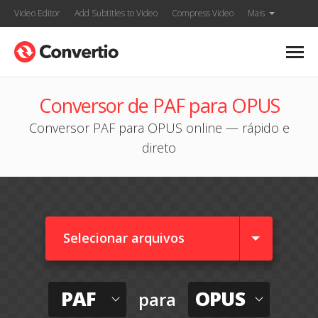
Video Editor
Add Subtitles to Video
Compress Video
Mais
Conversor de PAF para OPUS
Conversor PAF para OPUS online — rápido e
direto
Selecionar arquivos
PAF
OPUS
para