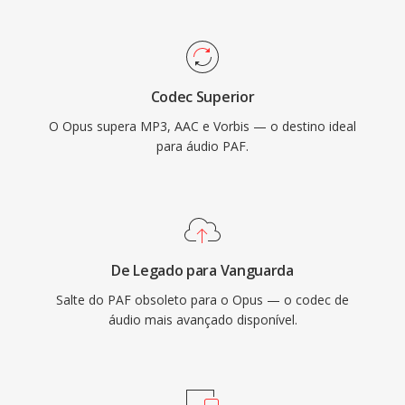
transparente com aproximadamente metade
da taxa de bits do MP3 é supera o AAC em
taxas equivalentes. É sua baixa latencia o torna
o codec obrigatório para WebRTC, então todo
Codec Superior
navegador moderno já vêm com um
O Opus supera MP3, AAC e Vorbis — o destino ideal
decodificador Opus. WhatsApp, Discord, Zoom
para áudio PAF.
é YouTube utilizam o Opus para áudio em
tempo real.
De Legado para Vanguarda
Salte do PAF obsoleto para o Opus — o codec de
áudio mais avançado disponível.