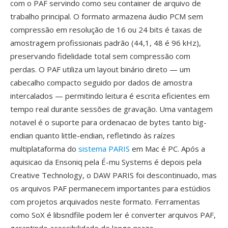
com o PAF servindo como seu container de arquivo de
trabalho principal. O formato armazena áudio PCM sem
compressão em resolução de 16 ou 24 bits é taxas de
amostragem profissionais padrão (44,1, 48 é 96 kHz),
preservando fidelidade total sem compressão com
perdas. O PAF utiliza um layout binário direto — um
cabecalho compacto seguido por dados de amostra
intercalados — permitindo leitura é escrita eficientes em
tempo real durante sessões de gravação. Uma vantagem
notavel é o suporte para ordenacao de bytes tanto big-
endian quanto little-endian, refletindo às raízes
multiplataforma do
sistema PARIS
em Mac é PC. Após a
aquisicao da Ensoniq pela É-mu Systems é depois pela
Creative Technology, o DAW PARIS foi descontinuado, mas
os arquivos PAF permanecem importantes para estúdios
com projetos arquivados neste formato. Ferramentas
como SoX é libsndfile podem ler é converter arquivos PAF,