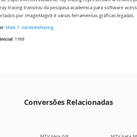
ray tracing transitou da pesquisa academica para software acessí
tados por ImageMagick é várias ferramentas gráficas legadas.
or
:
Mark T. VandeWettering
nicial
: 1988
Conversões Relacionadas
MTV para GIF
MTV para 