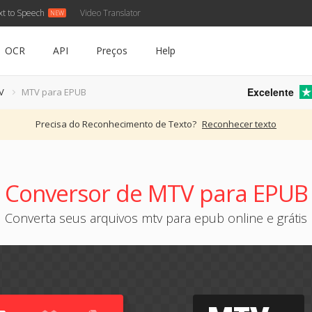
xt to Speech
Video Translator
OCR
API
Preços
Help
Excelente
V
MTV para EPUB
Precisa do Reconhecimento de Texto?
Reconhecer texto
Conversor de MTV para EPUB
Converta seus arquivos mtv para epub online e grátis