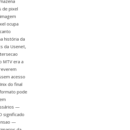
armazena
 de pixel
a imagem
xel ocupa
 canto
a história da
cs da Usenet,
ntersecao
to MTV era a
screverem
essem acesso
ix do final
 formato pode
sem
essários —
O significado
ensao —
rimarios da