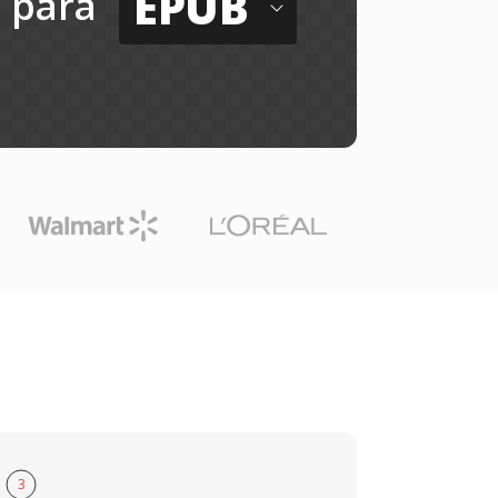
EPUB
para
3