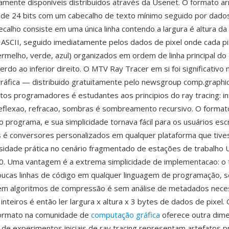
camente disponíveis distribuidos através da Usenet. O formato 
de 24 bits com um cabecalho de texto mínimo seguido por dados
ecalho consiste em uma única linha contendo a largura é altura d
 ASCII, seguido imediatamente pelos dados de pixel onde cada pi
ermelho, verde, azul) organizados em ordem de linha principal do
rdo ao inferior direito. O MTV Ray Tracer em si foi significativo n
áfica — distribuido gratuitamente pelo newsgroup comp.graphi
itos programadores é estudantes aos principios do ray tracing: i
reflexao, refracao, sombras é sombreamento recursivo. O forma
do programa, e sua simplicidade tornava fácil para os usuários e
s é conversores personalizados em qualquer plataforma que tiv
dade prática no cenário fragmentado de estações de trabalho Un
0. Uma vantagem é a extrema simplicidade de implementacao: o
oucas linhas de código em qualquer linguagem de programação, 
 sem algoritmos de compressão é sem análise de metadados nec
 inteiros é então ler largura x altura x 3 bytes de dados de pixel. 
 formato na comunidade de
computação gráfica
oferece outra dim
de experimentos iniciais de ray tracing representam artefatos p