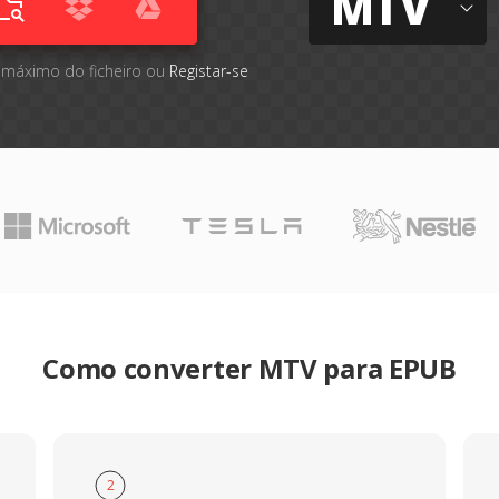
MTV
 máximo do ficheiro ou
Registar-se
Como converter MTV para EPUB
2