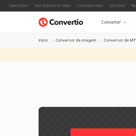
Video Editor
Add Subtitles to Video
Compress Video
GIF Editor
Te
Converter
Início
Conversor de imagem
Conversor de MT