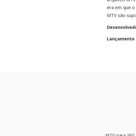
era em que o 
MTV são supor
Desenvolved
Lançamento i
MTV para JPG