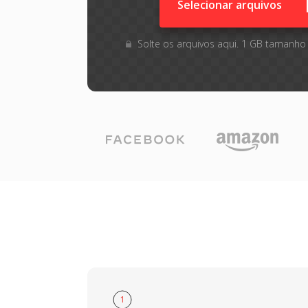
Selecionar arquivos
Solte os arquivos aqui. 1 GB tamanho
1