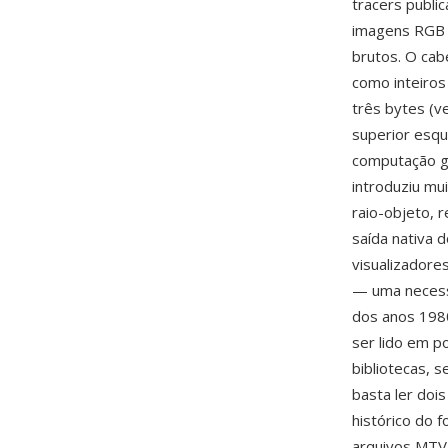
tracers publi
imagens RGB 
brutos. O cab
como inteiros
três bytes (v
superior esque
computação gr
introduziu mu
raio-objeto, 
saída nativa 
visualizadore
— uma necessi
dos anos 198
ser lido em p
bibliotecas,
basta ler dois
histórico do
arquivos MTV 