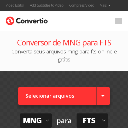
Video Editor
Add Subtitles to Video
Compress Video
Mais
Conversor de MNG para FTS
Converta seus arquivos mng para fts online e
grátis
Selecionar arquivos
MNG
FTS
para