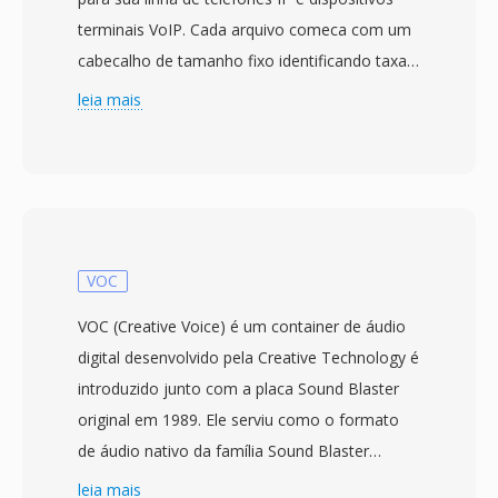
terminais VoIP. Cada arquivo comeca com um
cabecalho de tamanho fixo identificando taxa
de amostragem (tipicamente 8 kHz ou 16 kHz),
leia mais
profundidade de bits é comprimento do
payload, seguido por dados de áudio
codificados em PCM ou mu-law otimizados
para os pequenos alto-falantes encontrados
em telefones de mesa. O design prioriza
complexidade mínima de decodificação — os
VOC
aparelhos Grandstream operam em
VOC (Creative Voice) é um container de áudio
processadores embarcados com memória
digital desenvolvido pela Creative Technology é
limitada, então o formato evita estagios de
introduzido junto com a placa Sound Blaster
transformação ou análise complexa de fluxo
original em 1989. Ele serviu como o formato
de bits. Os toques são geralmente
de áudio nativo da família Sound Blaster
provisionados por meio de uma interface de
durante a era DOS, quando o hardware da
leia mais
gerenciamento web ou de um servidor de