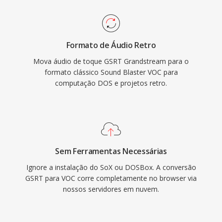
processador eram preciosos. O formato teve
uso extensivo em jogos DOS da id Software,
Sierra é LucasArts. Com a ascensao do
Formato de Áudio Retro
Windows é do formato WAV, o VOC
Mova áudio de toque GSRT Grandstream para o
gradualmente saiu do uso convencional, mas
formato clássico Sound Blaster VOC para
permanece importante para preservação de
computação DOS e projetos retro.
jogos retrô é para quem trabalha com acervos
de áudio vintage de PC.
Sem Ferramentas Necessárias
Ignore a instalação do SoX ou DOSBox. A conversão
GSRT para VOC corre completamente no browser via
nossos servidores em nuvem.