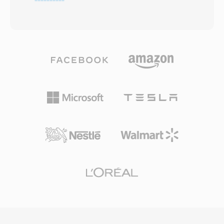
Creative dominava o áudio de PC. Os arquivos
configuração centralizado, permitindo que
VOC são baseados em blocos: cada arquivo
administradores de TI enviem áudio
consiste em blocos de dados tipados que
personalizado para toda uma frota de
podem conter PCM de 8 bits não assinado,
telefones de uma só vez. Embora o GSRT
ADPCM Creative de 4 bits é 2,6 bits, PCM
ocupe um nicho restrito na telefonia VoIP
assinado de 16 bits, além de áudio codificado
corporativa, seu layout binário direto significa
em A-law é mu-law. Essa estrutura de blocos
que ferramentas de conversão podem mapear
também suporta intervalos de silencio, loops
o payload diretamente para WAV com esforço
de repetição é pontos de marcação, dando
mínimo. Às principais vantagens incluem
aos desenvolvedores de jogos controle
confiabilidade sólida de reprodução em
refinado sobre a reprodução de som. Uma
hardware Grandstream, latencia insignificante
vantagem notavel era a decodificação em nível
da leitura do arquivo até a saída no alto-falante
de hardware — às placas Sound Blaster
é integração perfeita com o ecossistema de
podiam reproduzir dados VOC diretamente via
provisionamento para implantação de toques
transferência DMA, liberando a CPU para
em toda a empresa.
outras tarefas em uma era em que ciclos de