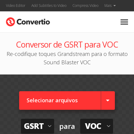
Video Editor
Add Subtitles to Video
Compress Video
Mais
Conversor de GSRT para VOC
Re-codifique toques Grandstream para o formato
Sound Blaster VOC
Selecionar arquivos
GSRT
VOC
para