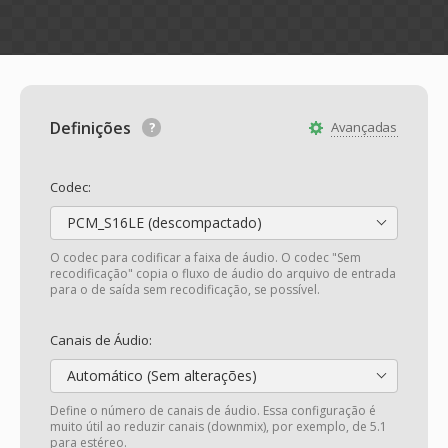
Definições
Avançadas
Codec:
PCM_S16LE (descompactado)
O codec para codificar a faixa de áudio. O codec "Sem
recodificação" copia o fluxo de áudio do arquivo de entrada
para o de saída sem recodificação, se possível.
Canais de Áudio:
Automático (Sem alterações)
Define o número de canais de áudio. Essa configuração é
muito útil ao reduzir canais (downmix), por exemplo, de 5.1
para estéreo.