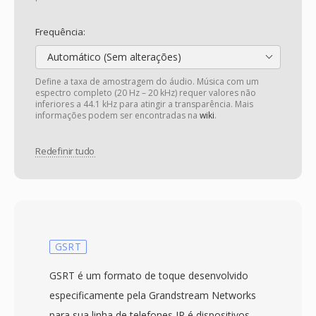
Frequência:
Automático (Sem alterações)
Define a taxa de amostragem do áudio. Música com um
espectro completo (20 Hz – 20 kHz) requer valores não
inferiores a 44.1 kHz para atingir a transparência. Mais
informações podem ser encontradas na
wiki
.
Redefinir tudo
GSRT
GSRT é um formato de toque desenvolvido
especificamente pela Grandstream Networks
para sua linha de telefones IP é dispositivos