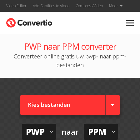
Video Editor
Add Subtitles to Video
Compress Video
Meer
PWP naar PPM converter
Converteer online gratis uw pwp- naar ppm-
bestanden
Kies bestanden
PWP
PPM
naar