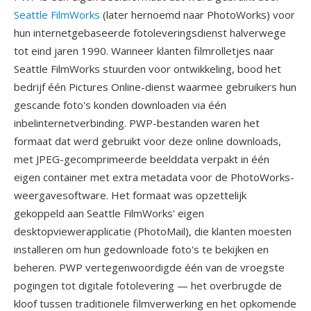
Seattle FilmWorks
(later hernoemd naar PhotoWorks) voor
hun internetgebaseerde fotoleveringsdienst halverwege
tot eind jaren 1990. Wanneer klanten filmrolletjes naar
Seattle FilmWorks stuurden voor ontwikkeling, bood het
bedrijf één Pictures Online-dienst waarmee gebruikers hun
gescande foto's konden downloaden via één
inbelinternetverbinding. PWP-bestanden waren het
formaat dat werd gebruikt voor deze online downloads,
met JPEG-gecomprimeerde beelddata verpakt in één
eigen container met extra metadata voor de PhotoWorks-
weergavesoftware. Het formaat was opzettelijk
gekoppeld aan Seattle FilmWorks' eigen
desktopviewerapplicatie (PhotoMail), die klanten moesten
installeren om hun gedownloade foto's te bekijken en
beheren. PWP vertegenwoordigde één van de vroegste
pogingen tot digitale fotolevering — het overbrugde de
kloof tussen traditionele filmverwerking en het opkomende