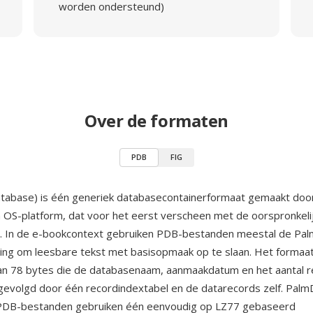
worden ondersteund)
Over de formaten
PDB
FIG
tabase) is één generiek databasecontainerformaat gemaakt do
 OS-platform, dat voor het eerst verscheen met de oorspronkeli
6. In de e-bookcontext gebruiken PDB-bestanden meestal de Pa
ing om leesbare tekst met basisopmaak op te slaan. Het formaat
an 78 bytes die de databasenaam, aanmaakdatum en het aantal 
, gevolgd door één recordindextabel en de datarecords zelf. Pal
DB-bestanden gebruiken één eenvoudig op LZ77 gebaseerd