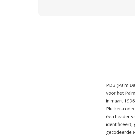
PDB (Palm Da
voor het Palm
in maart 199
Plucker-coder
één header v
identificeert
gecodeerde P