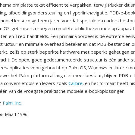
ema om platte tekst efficiënt te verpakken, terwijl Plucker dit u
ng, afbeeldingsondersteuning en hyperlinknavigatie. PDB-e-boo
 mobiel leesecosysteem jaren voordat speciale e-readers best
lm OS-gebruikers droegen complete bibliotheken mee op apparat
ten en Treo-handhelds. Één primair voordeel is de extreme een
structuur en minimale overhead betekenen dat PDB-bestanden on
rkt, zelfs op sterk beperkte hardware met beperkt geheugen e
acht. De open, goed gedocumenteerde structuur is één ander st
e leesapplicaties voortgebracht op Palm OS, Windows en latere mo
ewel het Palm-platform al lang niet meer bestaat, blijven PDB-e
via conversietools en lezers zoals
Calibre
, en het formaat heeft hi
 één van de vroegste praktische mobiele e-bookoplossingen.
r
:
Palm, Inc.
se
: Maart 1996