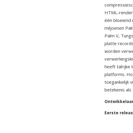
compressiesch
HTML-renderi
één bloeiend
miljoenen Pa
Palm V, Tungs
platte record
worden verwe
verwerkingskr
heeft talrijk
platforms. Ho
toegankelijk 
betekenis als
Ontwikkelaa
Eerste relea