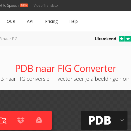
xt to Speech
Video Translator
OCR
API
Pricing
Help
Uitstekend
B naar FIG
PDB naar FIG Converter
B naar FIG conversie — vectoriseer je afbeeldingen onl
PDB