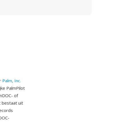
or
Palm, Inc.
jke PalmPilot
lmDOC- of
 bestaat uit
records
mDOC-