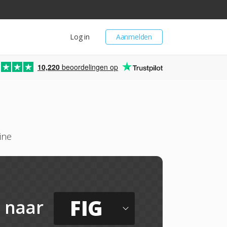
Log in
Aanmelden
10,220
beoordelingen op
ine
FIG
naar