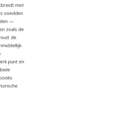
itbreidt met
ks voedden
onden —
en zoals de
voud: de
middellijk
n
erk punt en
biele
-books
storische