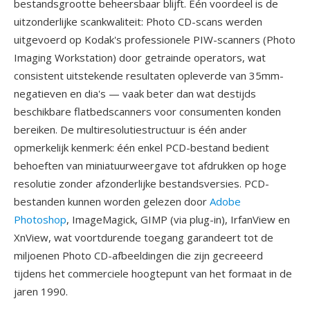
bestandsgrootte beheersbaar blijft. Één voordeel is de
uitzonderlijke scankwaliteit: Photo CD-scans werden
uitgevoerd op Kodak's professionele PIW-scanners (Photo
Imaging Workstation) door getrainde operators, wat
consistent uitstekende resultaten opleverde van 35mm-
negatieven en dia's — vaak beter dan wat destijds
beschikbare flatbedscanners voor consumenten konden
bereiken. De multiresolutiestructuur is één ander
opmerkelijk kenmerk: één enkel PCD-bestand bedient
behoeften van miniatuurweergave tot afdrukken op hoge
resolutie zonder afzonderlijke bestandsversies. PCD-
bestanden kunnen worden gelezen door
Adobe
Photoshop
, ImageMagick, GIMP (via plug-in), IrfanView en
XnView, wat voortdurende toegang garandeert tot de
miljoenen Photo CD-afbeeldingen die zijn gecreeerd
tijdens het commerciele hoogtepunt van het formaat in de
jaren 1990.