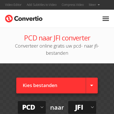
Video Editor
Add Subtitles to Video
Compress Video
Meer
PCD naar JFI converter
Converteer online gratis uw pcd- naar jfi-
bestanden
Kies bestanden
PCD
JFI
naar