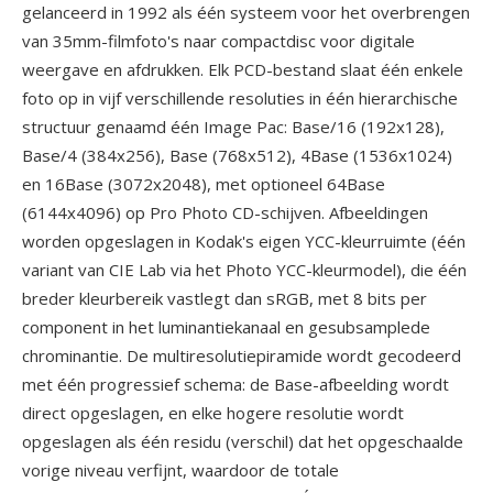
gelanceerd in 1992 als één systeem voor het overbrengen
van 35mm-filmfoto's naar compactdisc voor digitale
weergave en afdrukken. Elk PCD-bestand slaat één enkele
foto op in vijf verschillende resoluties in één hierarchische
structuur genaamd één Image Pac: Base/16 (192x128),
Base/4 (384x256), Base (768x512), 4Base (1536x1024)
en 16Base (3072x2048), met optioneel 64Base
(6144x4096) op Pro Photo CD-schijven. Afbeeldingen
worden opgeslagen in Kodak's eigen YCC-kleurruimte (één
variant van CIE Lab via het Photo YCC-kleurmodel), die één
breder kleurbereik vastlegt dan sRGB, met 8 bits per
component in het luminantiekanaal en gesubsamplede
chrominantie. De multiresolutiepiramide wordt gecodeerd
met één progressief schema: de Base-afbeelding wordt
direct opgeslagen, en elke hogere resolutie wordt
opgeslagen als één residu (verschil) dat het opgeschaalde
vorige niveau verfijnt, waardoor de totale