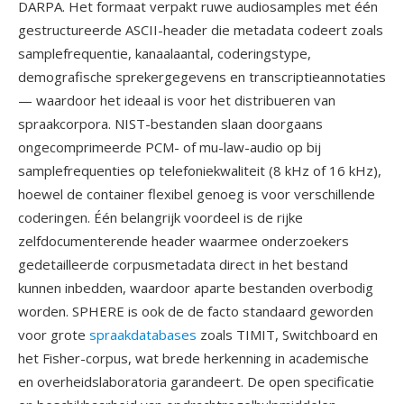
DARPA. Het formaat verpakt ruwe audiosamples met één
gestructureerde ASCII-header die metadata codeert zoals
samplefrequentie, kanaalaantal, coderingstype,
demografische sprekergegevens en transcriptieannotaties
— waardoor het ideaal is voor het distribueren van
spraakcorpora. NIST-bestanden slaan doorgaans
ongecomprimeerde PCM- of mu-law-audio op bij
samplefrequenties op telefoniekwaliteit (8 kHz of 16 kHz),
hoewel de container flexibel genoeg is voor verschillende
coderingen. Één belangrijk voordeel is de rijke
zelfdocumenterende header waarmee onderzoekers
gedetailleerde corpusmetadata direct in het bestand
kunnen inbedden, waardoor aparte bestanden overbodig
worden. SPHERE is ook de de facto standaard geworden
voor grote
spraakdatabases
zoals TIMIT, Switchboard en
het Fisher-corpus, wat brede herkenning in academische
en overheidslaboratoria garandeert. De open specificatie