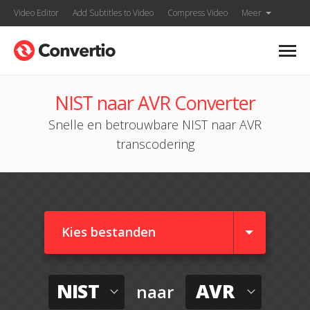
Video Editor
Add Subtitles to Video
Compress Video
Meer
NIST naar AVR Converter
Snelle en betrouwbare NIST naar AVR
transcodering
Kies bestanden
NIST
AVR
naar