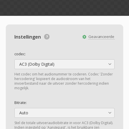
Instellingen
Geavanceerde
codec:
AC3 (Dolby Digital)
Het codec om het audionummer te coderen. Codec 'Zonder
hercodering' kopieert de audiostroom van het
invoerbestand naar de uitvoer zonder hercodering indien
mogelijk.
Bitrate:
Auto
Stel de totale uitvoeraudiobitrate in voor AC3 (Dolby Digital).
Indien ingesteld op 'Aangepast', is het bruikbare (en