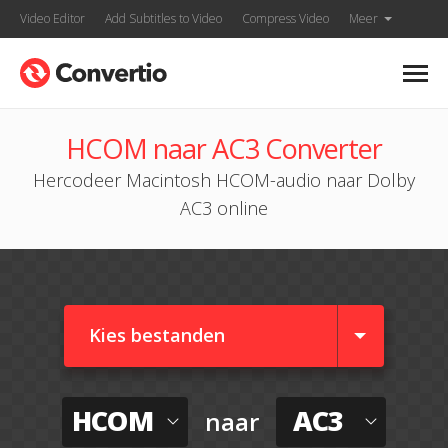
Video Editor
Add Subtitles to Video
Compress Video
Meer
HCOM naar AC3 Converter
Hercodeer Macintosh HCOM-audio naar Dolby
AC3 online
Kies bestanden
HCOM
AC3
naar