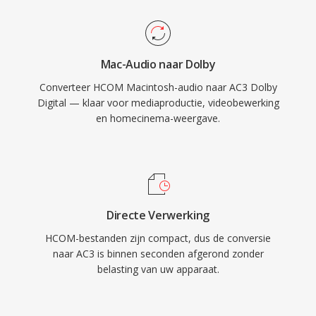
het speciale middenkanaal, ideaal voor film- en
televisie-inhoud. De wijdverspreide
ondersteuning voor hardwaredecoders in
Mac-Audio naar Dolby
receivers, tv-apparaten en settopboxen zorgt
Converteer HCOM Macintosh-audio naar AC3 Dolby
ervoor dat AC3-audio betrouwbaar kan worden
Digital — klaar voor mediaproductie, videobewerking
afgespeeld op één enorm aantal
en homecinema-weergave.
consumentenelektronica.
Directe Verwerking
HCOM-bestanden zijn compact, dus de conversie
naar AC3 is binnen seconden afgerond zonder
belasting van uw apparaat.