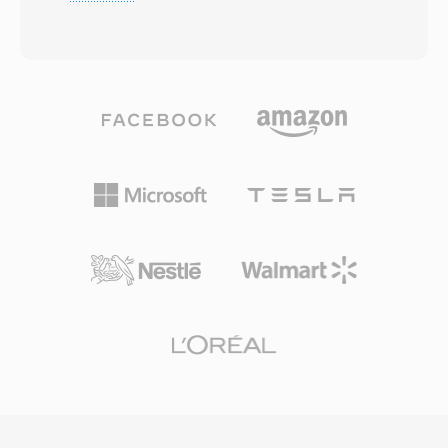
bitstream die doorgaans varieert van 192 tot
definieerde. Het formaat ondersteunde
640 kbps. Het algoritme past één
samplefrequenties tot 22.255 kHz,
gemodificeerde discrete cosinustransformatie
overeenkomend met de uitvoermogelijkheden
toe met psychoakoestische analyse om audio-
van de originele Macintosh-geluidshardware.
informatie onder de waarnemingsdrempel van
Tools als SoX behouden HCOM-
het menselijk gehoor weg te laten, wat
decoderingsondersteuning, zodat
compacte bestanden oplevert zonder
gearchiveerde opnames tientallen jaren later
merkbaar kwaliteitsverlies. AC3 werd de
nog toegankelijk zijn. HCOM biedt drie
verplichte audiostandaard voor DVD-Video en
praktische voordelen voor preserveringswerk:
wordt veel gebruikt op Blu-ray-schijven, bij
lossless compressie die de oorspronkelijke
digitale televisie-uitzendingen (ATSC) en voor
samples exact herstelt, één zelfstandige
streaming. Één belangrijk voordeel is de
Huffman-tabel ingebed in elk bestand voor
meerkanaals surroundmogelijkheid, die
afhankelijkheidsvrije decodering en historische
bioscoopachtig ruimtelijk geluid naar
prevalentie in duizenden vintage Mac-
thuisbioscopen brengt. Daarnaast behoudt het
geluidsarchieven.
formaat uitstekende dialooghelderheid dankzij