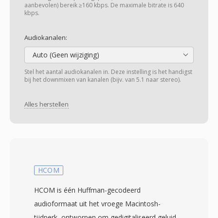
aanbevolen) bereik ≥160 kbps. De maximale bitrate is 640
kbps.
Audiokanalen:
Auto (Geen wijziging)
Stel het aantal audiokanalen in. Deze instelling is het handigst
bij het downmixen van kanalen (bijv. van 5.1 naar stereo).
Alles herstellen
HCOM
HCOM is één Huffman-gecodeerd
audioformaat uit het vroege Macintosh-
tijdperk, ontworpen om gedigitaliseerd geluid