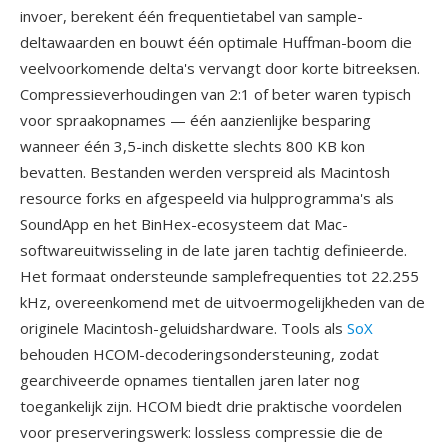
invoer, berekent één frequentietabel van sample-
deltawaarden en bouwt één optimale Huffman-boom die
veelvoorkomende delta's vervangt door korte bitreeksen.
Compressieverhoudingen van 2:1 of beter waren typisch
voor spraakopnames — één aanzienlijke besparing
wanneer één 3,5-inch diskette slechts 800 KB kon
bevatten. Bestanden werden verspreid als Macintosh
resource forks en afgespeeld via hulpprogramma's als
SoundApp en het BinHex-ecosysteem dat Mac-
softwareuitwisseling in de late jaren tachtig definieerde.
Het formaat ondersteunde samplefrequenties tot 22.255
kHz, overeenkomend met de uitvoermogelijkheden van de
originele Macintosh-geluidshardware. Tools als
SoX
behouden HCOM-decoderingsondersteuning, zodat
gearchiveerde opnames tientallen jaren later nog
toegankelijk zijn. HCOM biedt drie praktische voordelen
voor preserveringswerk: lossless compressie die de