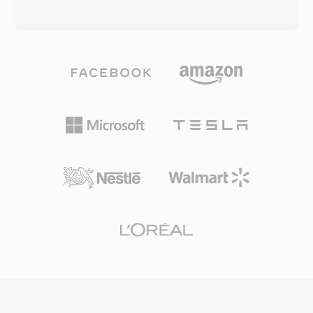
decoders vereisen minimale middelen, wat
encoder past lineaire predictie toe om elk
realtime verwerking op energiezuinige
audioblok te modelleren en codeert vervolgens
ingebedde hardware mogelijk maakt.
het residu via Rice-partitionering —
Robuustheid onder ruizige omstandigheden is
gebruikmakend van de statistische verdeling
één andere sterkte, aangezien enkelbitsfouten
van predictiefouten voor sterke compressie
slechts lokale samples beinvloeden in plaats
zonder dataverlies. Bitdieptes tot 32 en
van hele frames te corrumperen. SoX biedt
samplefrequenties tot 655 kHz worden
software-encoding- en
ondersteund, wat de eisen van high-resolution
decoderingsondersteuning, waardoor moderne
opnames overtreft. Hardware-ondersteuning is
systemen kunnen werken met legacy CVSD-
uitgebreid: smartphones, autostereo&#039;s,
opnames uit militaire archieven en vintage
Blu-ray-spelers en vrijwel elke
telecommunicatie-infrastructuur.
desktopmediumapplicatie decoderen FLAC
native. Streamingdiensten als Tidal en Amazon
Music gebruiken FLAC voor lossless
abonnementen, wat het vertrouwen van de
industrie in de codec onderstreept. Drie