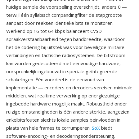
huidige sample de voorspelling overschrijdt, anders 0 —
terwijl één syllabisch compandingfilter de stapgrootte
aanpast door reeksen identieke bits te monitoren.
Werkend op 16 tot 64 kbps balanceert CVSD
spraakverstaanbaarheid tegen bandbreedte, waardoor
het de codering bij uitstek was voor beveiligde militaire
verbindingen en tactische radiosystemen. De bitstroom
kan worden gedecodeerd met eenvoudige hardware,
oorspronkelijk ingebouwd in speciale geïntegreerde
schakelingen. Één voordeel is de eenvoud van
implementatie — encoders en decoders vereisen minimale
middelen, wat realtime verwerking op energiezuinige
ingebedde hardware mogelijk maakt. Robuustheid onder
ruizige omstandigheden is één andere sterkte, aangezien
enkelbitsfouten slechts lokale samples beinvloeden in
plaats van hele frames te corrumperen.
SoX
biedt
software-encoding- en decoderingsondersteuning,