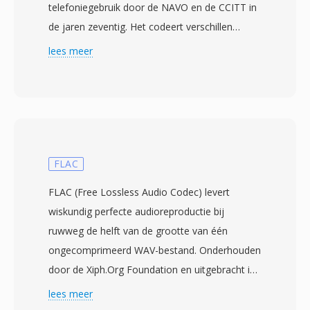
telefoniegebruik door de NAVO en de CCITT in
de jaren zeventig. Het codeert verschillen
tussen opeenvolgende samples als één enkele
lees meer
bit — 1 als het huidige sample de voorspelling
overschrijdt, anders 0 — terwijl één syllabisch
compandingfilter de stapgrootte aanpast door
reeksen identieke bits te monitoren. Werkend
op 16 tot 64 kbps balanceert CVSD
spraakverstaanbaarheid tegen bandbreedte,
FLAC
waardoor het de codering bij uitstek was voor
FLAC (Free Lossless Audio Codec) levert
beveiligde militaire verbindingen en tactische
wiskundig perfecte audioreproductie bij
radiosystemen. De bitstroom kan worden
ruwweg de helft van de grootte van één
gedecodeerd met eenvoudige hardware,
ongecomprimeerd WAV-bestand. Onderhouden
oorspronkelijk ingebouwd in speciale
door de Xiph.Org Foundation en uitgebracht in
geïntegreerde schakelingen. Één voordeel is de
2001, werd het snel de de facto open
lees meer
eenvoud van implementatie — encoders en
standaard voor lossless muziekarchivering. De