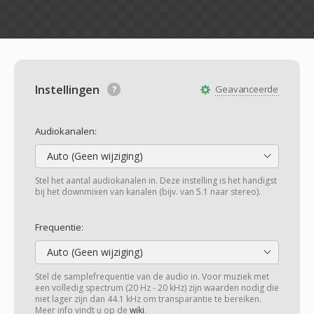
Instellingen
Geavanceerde
Audiokanalen:
Auto (Geen wijziging)
Stel het aantal audiokanalen in. Deze instelling is het handigst
bij het downmixen van kanalen (bijv. van 5.1 naar stereo).
Frequentie:
Auto (Geen wijziging)
Stel de samplefrequentie van de audio in. Voor muziek met
een volledig spectrum (20 Hz - 20 kHz) zijn waarden nodig die
niet lager zijn dan 44.1 kHz om transparantie te bereiken.
Meer info vindt u op de
wiki
.