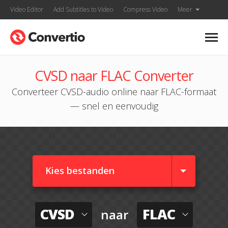
Video Editor
Add Subtitles to Video
Compress Video
Meer
CVSD naar FLAC Converter
Converteer CVSD-audio online naar FLAC-formaat
— snel en eenvoudig
Kies bestanden
CVSD
FLAC
naar