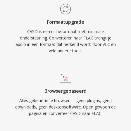
opvallende voordelen maken FLAC
overtuigend. Ten eerste: volledige bit-voor-bit
Formaatupgrade
herstel van het oorspronkelijke signaal bij
CVSD is een nicheformaat met minimale
decodering. Ten tweede: ingebedde metadata
ondersteuning. Converteren naar FLAC brengt je
via Vorbis-opmerkingen en albumhoezen
audio in een formaat dat herkend wordt door VLC en
houden bibliotheken georganiseerd zonder
vele andere tools.
aparte bestanden. Ten derde:
opensourcelicenties zonder patenten of
royalty&#039;s, waardoor juridische wrijving
voor ontwikkelaars en hardwareleveranciers
wordt weggenomen.
Browsergebaseerd
Alles gebeurt in je browser — geen plugins, geen
downloads, geen desktopsoftware. Open gewoon de
pagina en converteer CVSD naar FLAC.