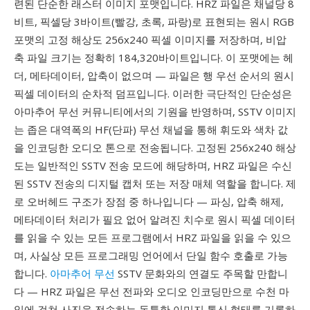
련된 단순한 래스터 이미지 포맷입니다. HRZ 파일은 채널당 8
비트, 픽셀당 3바이트(빨강, 초록, 파랑)로 표현되는 원시 RGB
포맷의 고정 해상도 256x240 픽셀 이미지를 저장하며, 비압
축 파일 크기는 정확히 184,320바이트입니다. 이 포맷에는 헤
더, 메타데이터, 압축이 없으며 — 파일은 행 우선 순서의 원시
픽셀 데이터의 순차적 덤프입니다. 이러한 극단적인 단순성은
아마추어 무선 커뮤니티에서의 기원을 반영하며, SSTV 이미지
는 좁은 대역폭의 HF(단파) 무선 채널을 통해 휘도와 색차 값
을 인코딩한 오디오 톤으로 전송됩니다. 고정된 256x240 해상
도는 일반적인 SSTV 전송 모드에 해당하며, HRZ 파일은 수신
된 SSTV 전송의 디지털 캡처 또는 저장 매체 역할을 합니다. 제
로 오버헤드 구조가 장점 중 하나입니다 — 파싱, 압축 해제,
메타데이터 처리가 필요 없어 알려진 치수로 원시 픽셀 데이터
를 읽을 수 있는 모든 프로그램에서 HRZ 파일을 읽을 수 있으
며, 사실상 모든 프로그래밍 언어에서 단일 함수 호출로 가능
합니다.
아마추어 무선
SSTV 문화와의 연결도 주목할 만합니
다 — HRZ 파일은 무선 전파와 오디오 인코딩만으로 수천 마
일에 걸쳐 사진을 전송하는 독특한 이미지 통신 형태를 기록하