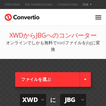
Video Editor
Add Subtitles to Video
Compress Video
詳細
XWDからJBGへのコンバーター
オンラインでしかも無料でxwdファイルをjbgに変
換
ファイルを選ぶ
XWD
JBG
に