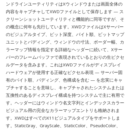
ンドラインユーティリティはXウィンドウまたは画面全体の
内容をキャプチャしてXWDファイルとして保存します — ス
クリーンショットユーティリティと機能的に同等ですが、そ
の概念に何年も先行しています。XWDファイルはXサーバー
のビジュアルタイプ、ビット深度、バイト順、ビットマップ
ユニットとパディング、ウィンドウの寸法、ボーダー幅、カ
ラーマップ情報を指定する詳細なヘッダーに続いて、Xサー
バーのフレームバッファで表現されているとおりの生ピクセ
ルデータを含みます。これはXWDファイルがディスプレイ
ハードウェアが使用する正確なピクセル表現 — サーバー固
有のバイト順、パディング、色構成を含む — を忠実にキャ
プチャすることを意味し、キャプチャされたシステムまたは
互換性のあるディスプレイ構成を持つシステムで主に有用で
す。ヘッダーにはウィンドウ名文字列とインデックスカラー
ビジュアル用の完全なカラーマップエントリも格納されま
す。XWDはすべてのX11ビジュアルタイプをサポートしま
す。StaticGray、GrayScale、StaticColor、PseudoColor、