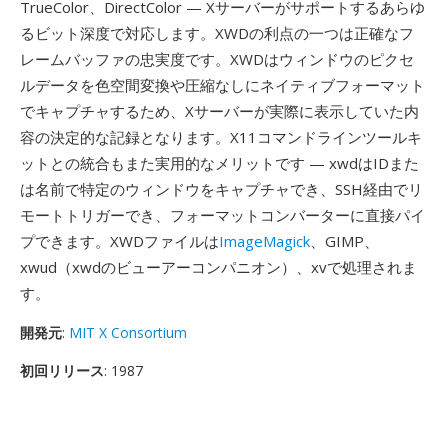
TrueColor、DirectColor — Xサーバーがサポートするあらゆ
るビット深度で対応します。XWDの利点の一つは正確なフ
レームバッファの忠実度です。XWDはウィンドウのピクセ
ルデータを色空間変換や圧縮なしにネイティブフォーマット
でキャプチャするため、Xサーバーが実際に表示していた内
容の決定的な記録となります。X11コマンドラインツールキ
ットとの統合もまた実用的なメリットです — xwdはIDまた
は名前で特定のウィンドウをキャプチャでき、SSH経由でリ
モートトリガーでき、フォーマットコンバーターに直接パイ
プできます。XWDファイルは
ImageMagick
、GIMP、
xwud（xwdのビューアーコンパニオン）、xvで処理されま
す。
開発元
:
MIT X Consortium
初回リリース
: 1987