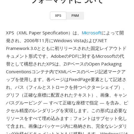
XPS
PNM
XPS（XML Paper Specification）は、
Microsoft
によって開
発され、2006年11月にWindows Vistaおよび.NET
Framework 3.0とともに初リリースされた固定レイアウトド
キュメント形式です。AdobeのPDFに対するMicrosoftの代
替として構想されたXPSは、ZIPベースのOpen Packaging
Conventionsコンテナ内でXMLベースのページ記述マークア
ップを使用します。各ページはFixedPage要素として記述さ
れ、パス（フィルとストロークを持つベクターシェイプ）、
グリフ（正確な座標に配置されたテキスト）、画像、キャン
バスグルーピング — すべて正確な座標で指定 — を含み、ピ
クセル精度のレンダリングを実現します。この形式は必要な
リソースをすべて埋め込みます：フォントはサブセット化し
て含まれ、画像はパッケージ内に格納され、完全なレンダリ
ング仕様がドキュメントとともに移動します。Windowsには