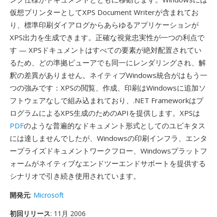
仮想プリンターとしてXPS Document Writerが含まれてお
り、標準印刷ダイアログからあらゆるアプリケーションが
XPS出力を生成できます。正確な視覚忠実性が一つの利点で
す — XPSドキュメントはすべての要素が絶対配置されてい
るため、どの準拠ビューアでも同一にレンダリングされ、解
釈の差異がありません。ネイティブWindows統合がはもう一
つの強みです：XPSの閲覧、作成、印刷はWindowsに追加ソ
フトウェアなしで組み込まれており、.NET Frameworkはプ
ログラムによるXPS生成のためのAPIを提供します。XPSは
PDF
のような普遍的なドキュメント形式としてのユビキタス
には達しませんでしたが、Windowsの印刷インフラ、エンタ
ープライズドキュメントワークフロー、Windowsプラットフ
ォームがネイティブなエンドツーエンドサポートを提供する
シナリオで引き続き使用されています。
開発元
:
Microsoft
初回リリース
: 11月 2006