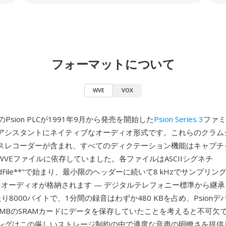
フォーマットについて
WVE
VOX
Psion PLCが1991年9月から発売を開始した
Psion Series 3
ファミ
アシスタントにネイティブなオーディオ形式です。これらのクラムシ
スレコーダーが含まれ、すべてのディクテーション機能はキャプチ
VEファイルに依存していました。各ファイルはASCIIシグネチ
undFile**"で始まり、最小限のヘッダーに続いて8 kHzでサンプリン
ードオーディオが格納されます — デジタルテレフォニー標準から継
り8000バイトで、1分間の録音はわずか480 KBを占め、Psion
ら2 MBのSRAMカードにデータを保存していたことを考えると不可欠でし
ングはこの厳しいストレージ制約の中で適度な音声の明瞭さを提供