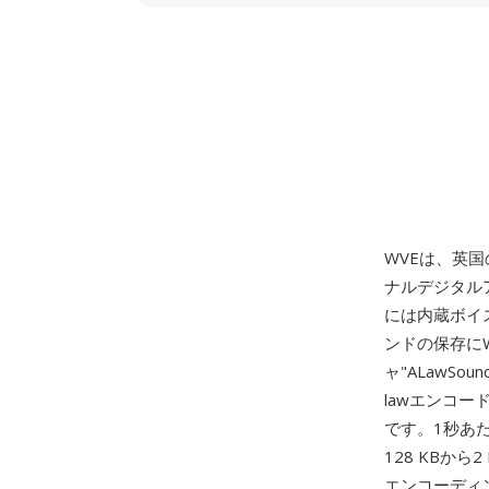
WVEは、英国の
ナルデジタル
には内蔵ボイ
ンドの保存にW
ャ"ALawSo
lawエンコ
です。1秒あた
128 KBか
エンコーディ