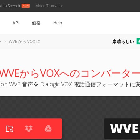
xt to Speech
Video Translator
API
価格
Help
素晴らしい
ー
WVE から VOX に
WVEからVOXへのコンバータ
sion WVE 音声を Dialogic VOX 電話通信フォーマットに
WVE