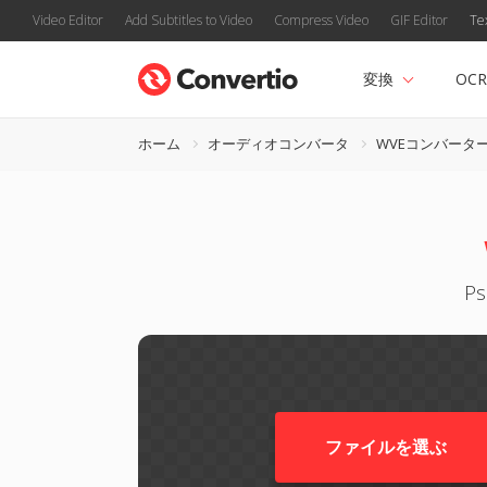
Video Editor
Add Subtitles to Video
Compress Video
GIF Editor
Te
変換
OCR
ホーム
オーディオコンバータ
WVEコンバータ
P
ファイルを選ぶ