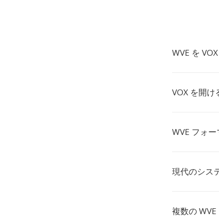
WVE を V
VOX を開
WVE フォ
現代のシステ
複数の WV