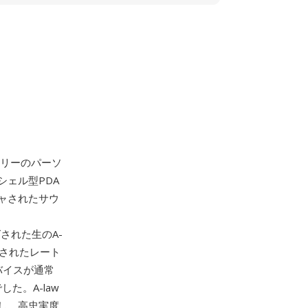
リーのパーソ
ェル型PDA
ャされたサウ
グされた生のA-
承されたレート
デバイスが通常
た。A-law
し、高忠実度