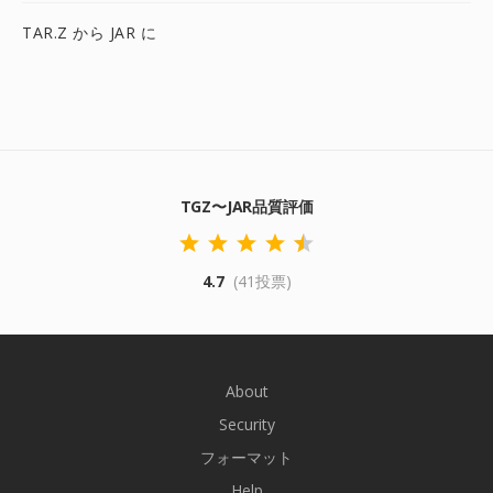
TAR.Z から JAR に
TGZ〜JAR品質評価
4.7
(41投票)
About
Security
フォーマット
Help