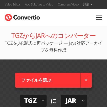
Video Editor
Add Subtitles to Video
Compress Video
詳細
TGZからJARへのコンバーター
TGZをJAR形式に再パッケージ — Java対応アーカイ
ブを無料作成
ファイルを選ぶ
TGZ
JAR
に