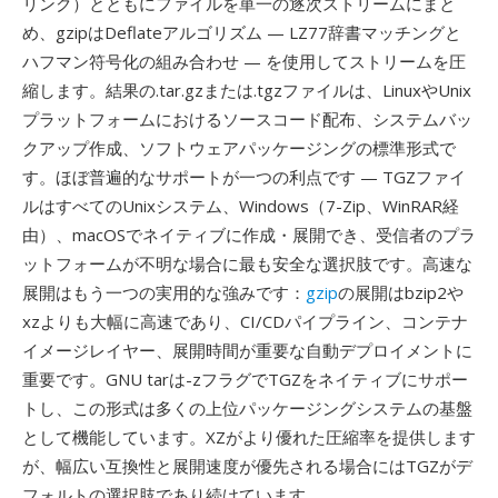
リンク）とともにファイルを単一の逐次ストリームにまと
め、gzipはDeflateアルゴリズム — LZ77辞書マッチングと
ハフマン符号化の組み合わせ — を使用してストリームを圧
縮します。結果の.tar.gzまたは.tgzファイルは、LinuxやUnix
プラットフォームにおけるソースコード配布、システムバッ
クアップ作成、ソフトウェアパッケージングの標準形式で
す。ほぼ普遍的なサポートが一つの利点です — TGZファイ
ルはすべてのUnixシステム、Windows（7-Zip、WinRAR経
由）、macOSでネイティブに作成・展開でき、受信者のプラ
ットフォームが不明な場合に最も安全な選択肢です。高速な
展開はもう一つの実用的な強みです：
gzip
の展開はbzip2や
xzよりも大幅に高速であり、CI/CDパイプライン、コンテナ
イメージレイヤー、展開時間が重要な自動デプロイメントに
重要です。GNU tarは-zフラグでTGZをネイティブにサポー
トし、この形式は多くの上位パッケージングシステムの基盤
として機能しています。XZがより優れた圧縮率を提供します
が、幅広い互換性と展開速度が優先される場合にはTGZがデ
フォルトの選択肢であり続けています。