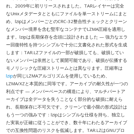
れ、2009年に初リリースされました。TARレイヤーは完全
なUnixメタデータとともにファイルを単一ストリームにまと
め、lzipはメンバーごとのCRC-32整合性チェックとクリーン
なメンバー境界を含む堅牢なコンテナでLZMA圧縮を適用し
ます。lzipは長期保存を念頭に設計されました — 強力なエラ
ー回復特性を持つシンプルで十分に文書化された形式を生成
します：TAR.LZファイルの一部が破損しても、破損してい
ないメンバーは依然として展開可能であり、破損が伝播する
モノリシックな圧縮ストリームとは異なります。圧縮率は
lzip
が同じLZMAアルゴリズムを使用しているため、
LZMA/XZと本質的に同等です。アーカイブの耐久性が一つの
利点です — メンバーベースの構造により、マルチパートア
ーカイブは全データを失うことなく部分的な破損に耐えら
れ、長期保存に不可欠です。クリーンで最小限の形式設計は
もう一つの強みです：lzipはシンプルな仕様を持ち、独立し
た実装が正確に従うことができ、数十年にわたるアーカイブ
での互換性問題のリスクを低減します。TAR.LZはGNUプロ