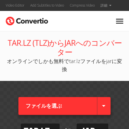
Video Editor
Add Subtitles to Video
Compress Video
詳細
TAR.LZ (TLZ)からJARへのコンバー
ター
オンラインでしかも無料でtar.lzファイルをjarに変
換
ファイルを選ぶ