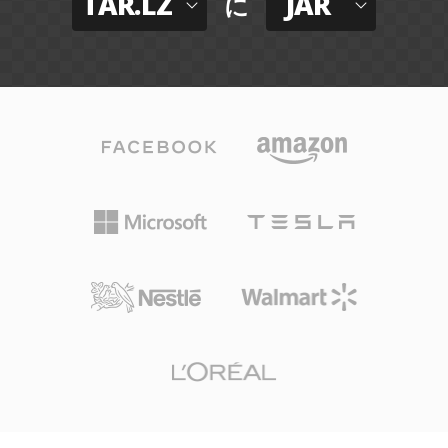
TAR.LZ
JAR
に