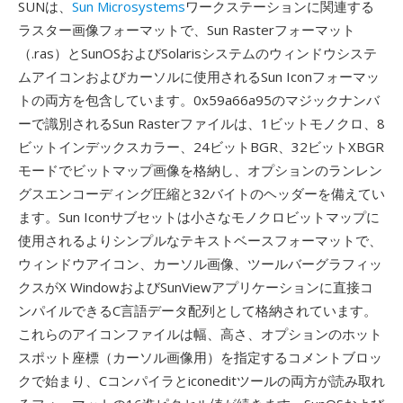
SUNは、
Sun Microsystems
ワークステーションに関連する
ラスター画像フォーマットで、Sun Rasterフォーマット
（.ras）とSunOSおよびSolarisシステムのウィンドウシステ
ムアイコンおよびカーソルに使用されるSun Iconフォーマッ
トの両方を包含しています。0x59a66a95のマジックナンバ
ーで識別されるSun Rasterファイルは、1ビットモノクロ、8
ビットインデックスカラー、24ビットBGR、32ビットXBGR
モードでビットマップ画像を格納し、オプションのランレン
グスエンコーディング圧縮と32バイトのヘッダーを備えてい
ます。Sun Iconサブセットは小さなモノクロビットマップに
使用されるよりシンプルなテキストベースフォーマットで、
ウィンドウアイコン、カーソル画像、ツールバーグラフィッ
クスがX WindowおよびSunViewアプリケーションに直接コ
ンパイルできるC言語データ配列として格納されています。
これらのアイコンファイルは幅、高さ、オプションのホット
スポット座標（カーソル画像用）を指定するコメントブロッ
クで始まり、Cコンパイラとiconeditツールの両方が読み取れ