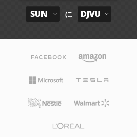
SUN
DJVU
に