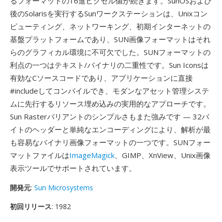
るフォーマットの16進ピクセル値が続きます。SunOSおよび
後のSolarisを実行するSunワークステーションは、Unixコン
ピューティング、ネットワーキング、初期インターネットの
基盤プラットフォームであり、SUN画像フォーマットはそれ
らのグラフィカル環境に不可欠でした。SUNフォーマットの
利点の一つはテキスト/バイナリの二重性です。Sun Iconsは
有効なCソースコードであり、アプリケーションに直接
#includeしてコンパイルでき、モダンなアセット管理システ
ムに先行するリソース埋め込みの実用的なアプローチです。
Sun Rasterバリアントのシンプルさもまた強みです — 32バ
イトのヘッダーと単純なエンコーディングにより、解析が最
も容易なバイナリ画像フォーマットの一つです。SUNフォー
マットファイルは
ImageMagick
、GIMP、XnView、Unix画像
表示ツールでサポートされています。
開発元
:
Sun Microsystems
初回リリース
: 1982