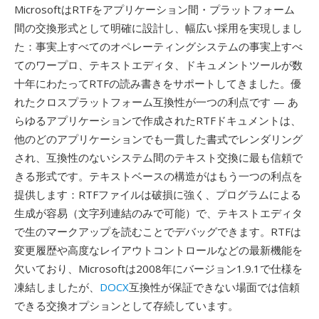
MicrosoftはRTFをアプリケーション間・プラットフォーム
間の交換形式として明確に設計し、幅広い採用を実現しまし
た：事実上すべてのオペレーティングシステムの事実上すべ
てのワープロ、テキストエディタ、ドキュメントツールが数
十年にわたってRTFの読み書きをサポートしてきました。優
れたクロスプラットフォーム互換性が一つの利点です — あ
らゆるアプリケーションで作成されたRTFドキュメントは、
他のどのアプリケーションでも一貫した書式でレンダリング
され、互換性のないシステム間のテキスト交換に最も信頼で
きる形式です。テキストベースの構造がはもう一つの利点を
提供します：RTFファイルは破損に強く、プログラムによる
生成が容易（文字列連結のみで可能）で、テキストエディタ
で生のマークアップを読むことでデバッグできます。RTFは
変更履歴や高度なレイアウトコントロールなどの最新機能を
欠いており、Microsoftは2008年にバージョン1.9.1で仕様を
凍結しましたが、
DOCX
互換性が保証できない場面では信頼
できる交換オプションとして存続しています。