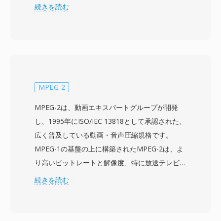
RMVBは可変ビットレート圧縮を採用しており、
続きを読む
動きやディテールが多い複雑なシーンにはより多
くのデータを動的に割り当て、静止ショットやフ
ェードトランジションなどのシンプルな場面には
より少ないビットを割り当てます。このアプロー
チにより、同等の平均ファイルサイズでも固定ビ
ットレートの前身と比較して大幅に優れた画質を
MPEG-2
実現します。RMVBは2000年代半ばに東アジア
MPEG-2は、動画エキスパートグループが開発
および東南アジア市場で特に人気を博し、帯域幅
し、1995年にISO/IEC 13818として承認された、
が限られながらも視聴者がある程度の画質を求め
広く普及している動画・音声圧縮規格です。
る地域で、長編映画やテレビコンテンツの配信に
MPEG-1の基盤の上に構築されたMPEG-2は、よ
広く使用されるフォーマットとなりました。フォ
り高いビットレートと解像度、特に放送テレビ向
ーマットは通常RealVideo 9またはRealVideo 10
けのインターレース映像を扱えるよう設計され、
続きを読む
コーデックを使用しており、これらは圧縮アプロ
標準画質テレビから高精細コンテンツまでの幅広
ーチにおいてH.264に匹敵する技術を採用してい
いアプリケーションに適しています。この規格は
ました。RMVBファイルは埋め込み字幕ストリー
プロファイルとレベルの概念を導入し、基本的な