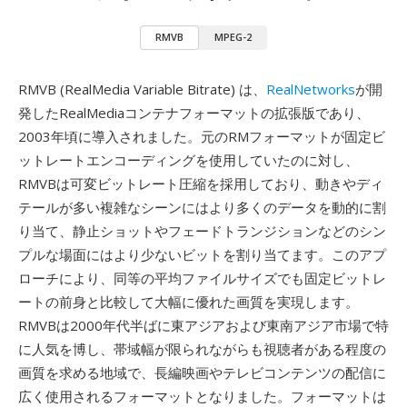
RMVB
MPEG-2
RMVB (RealMedia Variable Bitrate) は、
RealNetworks
が開
発したRealMediaコンテナフォーマットの拡張版であり、
2003年頃に導入されました。元のRMフォーマットが固定ビ
ットレートエンコーディングを使用していたのに対し、
RMVBは可変ビットレート圧縮を採用しており、動きやディ
テールが多い複雑なシーンにはより多くのデータを動的に割
り当て、静止ショットやフェードトランジションなどのシン
プルな場面にはより少ないビットを割り当てます。このアプ
ローチにより、同等の平均ファイルサイズでも固定ビットレ
ートの前身と比較して大幅に優れた画質を実現します。
RMVBは2000年代半ばに東アジアおよび東南アジア市場で特
に人気を博し、帯域幅が限られながらも視聴者がある程度の
画質を求める地域で、長編映画やテレビコンテンツの配信に
広く使用されるフォーマットとなりました。フォーマットは