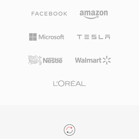
ムと複数のオーディオトラックをサポートしてお
アプリケーション向けのSimple Profileからプロ
り、多言語コンテンツの配信に実用的です。コン
フェッショナル放送向けの4:2:2クロマサポート
テナはRealMediaのストリーミング対応アーキテ
を備えたHigh Profileまで、特定の能力階層をタ
クチャを維持しつつ、可変ビットレートエンコー
ーゲットにした実装を可能にしています。
ディングによる品質向上を実現しています。
MPEG-2は世界中のデジタルテレビの圧縮バック
RMVBはH.264搭載のMP4やその他の最新フォー
ボーンとなり、DVB、ATSC、ISDB規格に採用さ
マットにほとんどの用途で取って代わられました
れ、DVD-Videoのビデオコーデックとして映画
が、アジア市場ではユーザーベースが残ってお
品質の映像をコンシューマー市場に届けました。
り、2000年代半ばのオンラインメディアアーカ
トランスポートストリーム層は、ノイズの多いチ
イブや個人の動画コレクションでも依然として見
ャンネルでの放送配信に不可欠なエラー耐性機能
られます。
を備えた堅牢な多重化を提供し、プログラムスト
リーム方式はDVDなどのストレージ向けアプリ
ケーションに対応します。MPEG-2はMain
Profile at High Levelで最大1920x1152の解像度
をサポートし、プロフェッショナル構成ではビッ
トレートが80 Mbpsに達します。H.264やHEVC