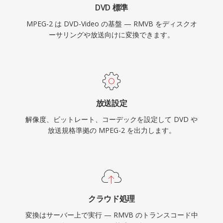
DVD 標準
などの新しいコーデックが大幅に優れた圧縮効率
MPEG-2 は DVD-Video の基盤 — RMVB をディスクオ
を提供していますが、MPEG-2は放送インフラ、
ーサリングや放送向けに変換できます。
ケーブルおよび衛星システム、世界中に流通する
数十億枚のDVDディスクに深く定着していま
す。
放送設定
解像度、ビットレート、コーデックを設定して DVD や
放送規格準拠の MPEG-2 を出力します。
クラウド処理
変換はサーバー上で実行 — RMVB のトランスコード中