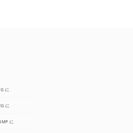
NG に
EG に
BMP に