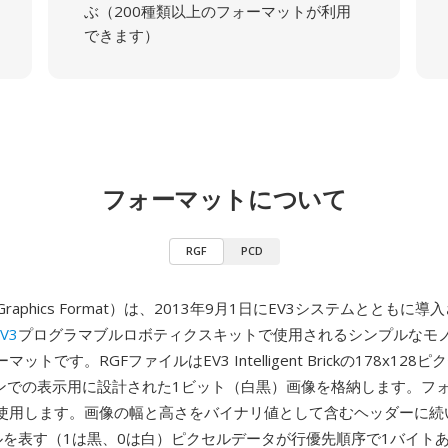
ぶ（200種類以上のフォーマットが利用
できます）
フォーマットについて
RGF
PCD
t Graphics Format）は、2013年9月1日にEV3システムとともに導
EV3
プログラマブルロボティクスキットで使用されるシンプルなモ
ットです。RGFファイルはEV3 Intelligent Brickの178x12
ーンでの表示用に設計された1ビット（白黒）画像を格納します。フ
使用します。画像の幅と高さをバイナリ値として含むヘッダーに続
ルを表す（1は黒、0は白）ピクセルデータが行優先順序で1バイト