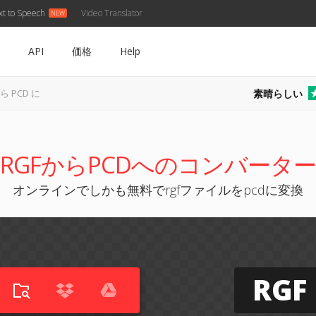
xt to Speech
Video Translator
API
価格
Help
素晴らしい
から PCD に
RGFからPCDへのコンバーター
オンラインでしかも無料でrgfファイルをpcdに変換
RGF