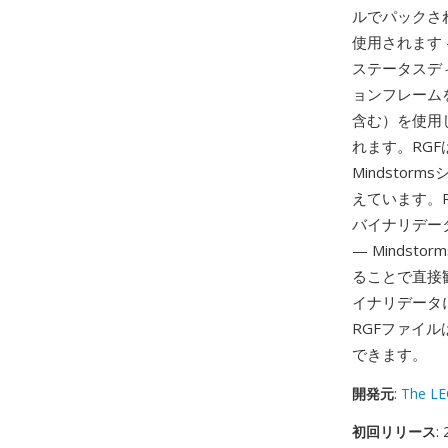
ルでパックさ
使用されます
ステータスデ
ョンフレーム
含む）を使用
れます。RG
Mindsto
えています。
バイナリデー
— Minds
ることで直接
イナリデータ
RGFファイル
できます。
開発元
:
The L
初回リリース
: