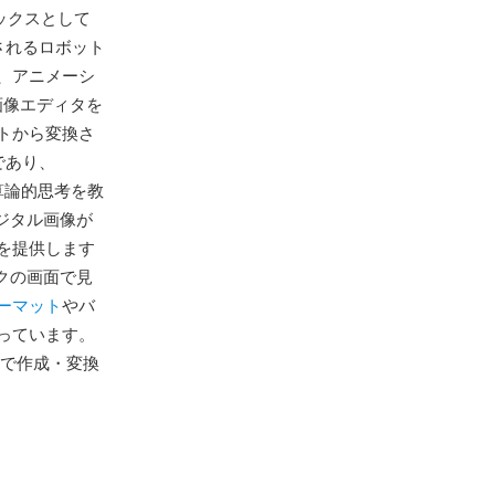
ックスとして
されるロボット
、アニメーシ
画像エディタを
トから変換さ
であり、
算論的思考を教
ジタル画像が
を提供します
ックの画面で見
ーマット
やバ
っています。
ールで作成・変換