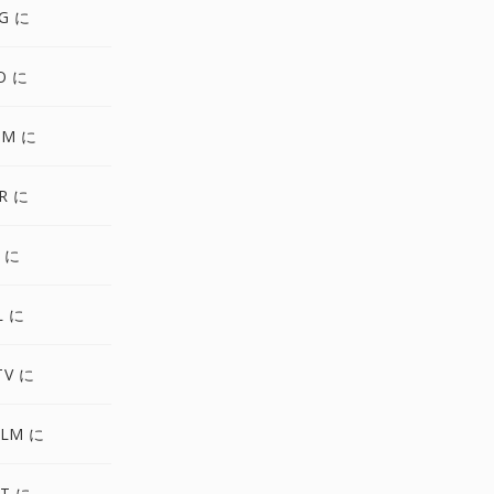
G に
O に
GM に
R に
 に
L に
TV に
ALM に
T に