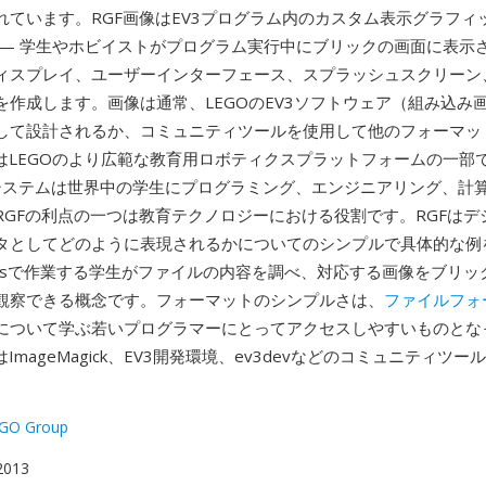
れています。RGF画像はEV3プログラム内のカスタム表示グラフィ
 — 学生やホビイストがプログラム実行中にブリックの画面に表示
ィスプレイ、ユーザーインターフェース、スプラッシュスクリーン
を作成します。画像は通常、LEGOのEV3ソフトウェア（組み込み
して設計されるか、コミュニティツールを使用して他のフォーマッ
FはLEGOのより広範な教育用ロボティクスプラットフォームの一部
rmsシステムは世界中の学生にプログラミング、エンジニアリング、計
RGFの利点の一つは教育テクノロジーにおける役割です。RGFはデ
タとしてどのように表現されるかについてのシンプルで具体的な例
tormsで作業する学生がファイルの内容を調べ、対応する画像をブリ
観察できる概念です。フォーマットのシンプルさは、
ファイルフォ
について学ぶ若いプログラマーにとってアクセスしやすいものとな
はImageMagick、EV3開発環境、ev3devなどのコミュニティツ
EGO Group
 2013