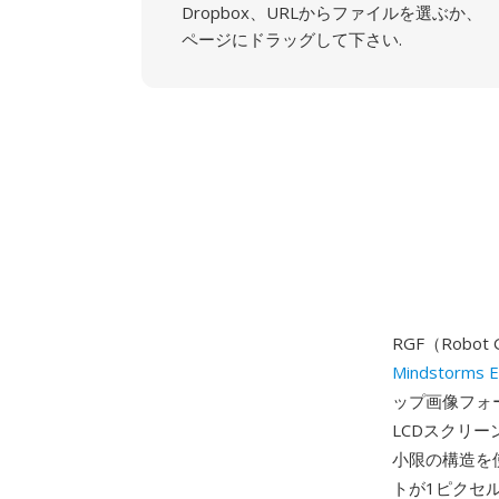
Dropbox、URLからファイルを選ぶか、
ページにドラッグして下さい.
RGF（Robo
Mindstorms 
ップ画像フォーマ
LCDスクリ
小限の構造を
トが1ピクセ