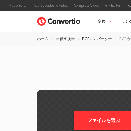
Video Editor
Add Subtitles to Video
Compress Video
GIF Editor
Te
変換
OCR
ホーム
画像変換器
RGFコンバーター
RGF 
ファイルを選ぶ