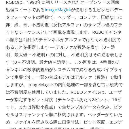
RGBOは、1990年に初リリースされたオープンソース画像
処理スイートである
ImageMagick
が使用する生ピクセルデー
タフォーマットの呼称で、ヘッダー、コンテナ、圧縮なしに
赤、緑、青、不透明度（反転アルファ）のサンプル値のフラ
ットなシーケンスとして画像を表現します。RGBOチャンネ
ル順序は4番目のチャンネルがアルファではなく不透明度で
あることを指定します — アルファが透過を表す（0 = 透
明、最大値 = 不透明）のに対し、不透明度はその逆を表しま
す（0 = 不透明、最大値 = 透明）。この区別は、4番目のチ
ャンネルの数学的規約がシステム間で異なる合成パイプライ
ンで重要です。一部の合成モデルはアルファ（透過）で動作
しますが、ImageMagickの内部処理の一部を含む古い規約で
は不透明度を使用していました。RGBOファイルは、ユーザ
ーが指定するビット深度（チャンネルあたり8ビット、16ビ
ット、または浮動小数点）で生サンプルデータを含み、ピク
セルはスキャンライン順に格納されます。ヘッダーがないた
め、ファイルを読み取る際に画像寸法、ビット深度、エンデ