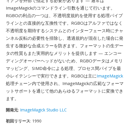
ィアンを外部で指定する必要があります — 通常は
ImageMagickのコマンドライン引数を通じて行います。
RGBOの利点の一つは、不透明度規約を使用する処理パイプ
ラインとの直接的な互換性です。RGBOはアルファではなく
不透明度を期待するシステムとのインターフェース時にチャ
ンネル反転の必要性を排除し、透過規約が混在した場合に発
生する微妙な合成エラーを防ぎます。フォーマットの生デー
タの性質もまた実用的なメリットを提供します — エンコー
ディングオーバーヘッドがないため、RGBOデータはメモリ
マッピング、SIMD命令による処理、プロセス間パイプを最
小レイテンシーで実行できます。RGBOは主に
ImageMagick
処理チェーン内で使用され、ImageMagickの広範なフォーマ
ットサポートを通じて他のあらゆるフォーマットに変換でき
ます。
開発元
:
ImageMagick Studio LLC
初回リリース
: 1990