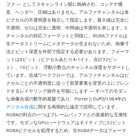
ファ — としてスキャンライン順に格納され、コンテナ構
造、ヘッダー、圧縮はありません。アルファチャンネルは各
ピクセルの不透明度を独立して指定します。最大値は完全に
不透明、ゼロは完全に透明、中間値は半透明を表します。3
チャンネルの対応フォーマットと同様に、RGBAファイルは
生データストリームにメタデータが含まれないため、画像寸
法とビット深度を外部で指定する必要があります。フォーマ
ットは8ビット（ピクセルあたり4バイト、合計32ビッ
ト）、16ビット、浮動小数点のチャンネル深度をサポートし
ています。合成ワークフローでは、アルファチャンネルはピ
クセルごとの不透明度に従って前景要素を背景の上にブレン
ドするレイヤリング操作を可能にします — すべてのモダン
な画像合成の数学的基盤であり、PorterとDuffが1984年の
デジタル合成
に関する画期的な論文で説明しています。
RGBAの利点の一つはフレームバッファとの直接的な互換性
です。モダンなGPUハードウェアはネイティブに32ビット
RGBAピクセルを処理するため、生RGBAデータはフォーマ